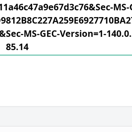
311a46c47a9e67d3c76&Sec-MS-
9812B8C227A259E6927710BA2
ec-MS-GEC-Version=1-140.0.
85.14