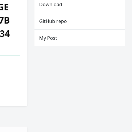
GE
Download
7B
GitHub repo
34
My Post