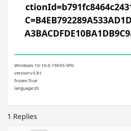
ctionId=b791fc8464c24
C=B4EB792289A533AD1D
A3BACDFDE10BA1DB9C9&S
Windows-10-10.0.19045-SP0
version:v3.81
frozen:True
language:zh
1 Replies