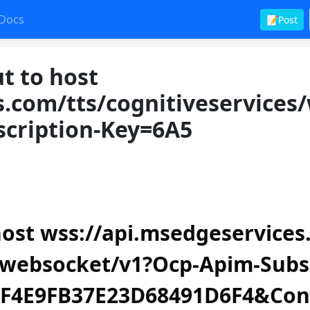
Docs
📝Post
t to host
s.com/tts/cognitiveservices
scription-Key=6A5
ost wss://api.msedgeservices
s/websocket/v1?Ocp-Apim-Subs
FF4E9FB37E23D68491D6F4&Co