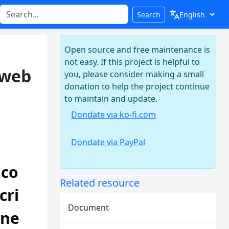
Search
Open source and free maintenance is
not easy. If this project is helpful to
/web
you, please consider making a small
donation to help the project continue
to maintain and update.
Dondate via ko-fi.com
Dondate via PayPal
.co
Related resource
cri
Document
nne