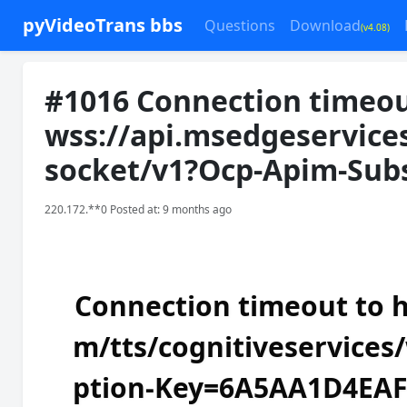
pyVideoTrans bbs
Questions
Download
(v4.08)
#1016 Connection timeou
wss://api.msedgeservice
socket/v1?Ocp-Apim-Sub
220.172.**0 Posted at: 9 months ago
Connection timeout to h
m/tts/cognitiveservice
ption-Key=6A5AA1D4EA