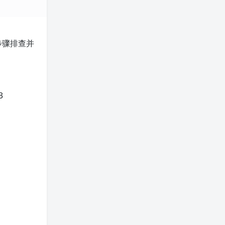
列步骤排查并
3