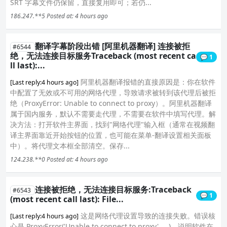
SRT 字幕文件仍保留，直接复用即可；若仍...
186.247.**5
Posted at: 4 hours ago
翻译字幕阶段出错 [阿里机器翻译] 连接被拒
#6544
绝，无法连接目标服务Traceback (most recent ca
💬 1
ll last):...
阿里机器翻译报错的直接原因是：你在软件
[Last reply:4 hours ago]
中配置了无效或不可用的网络代理，导致请求被转到该代理后被拒
绝（ProxyError: Unable to connect to proxy）。阿里机器翻译
属于国内服务，默认不需要走代理，不需要在软件中填写代理。解
决方法：打开软件主界面，找到"网络代理"输入框（通常在视频翻
译主界面靠近开始按钮的位置，也可能在菜单-翻译设置相关面板
中）。将代理文本框全部清空。保存...
124.238.**0
Posted at: 4 hours ago
连接被拒绝，无法连接目标服务:Traceback
#6543
💬 1
(most recent call last): File...
这是网络代理设置导致的连接失败。错误核
[Last reply:4 hours ago]
心是 ProxyError('Unable to connect to proxy', ...)，说明软件在