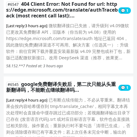
404 Client Error: Not Found for url: http
#6547
s://edge.microsoft.com/translate/authTraceb
💬 1
ack (most recent call last):...
微软翻译接口已失效，请升级到 v4.09微软
[Last reply:3 hours ago]
已更改其免费翻译 API，旧版本（你当前为 v4.08）使用的
https://edge.microsoft.com/translate/auth 地址已返回 404，
因此微软(免费)翻译渠道不可再用。解决方案（任选其一）：升级
软件：前往官网下载并覆盖安装最新版 v4.09 完整包或补丁包，新
版已适配微软新接口。改用 DeepSeek 渠道（推荐，效果更...
58.152.**7
Posted at: 3 hours ago
google免费翻译失败后，第二次只能从头重
#6545
💬 1
新翻译吗，不能断点继续翻译吗...
已有断点续传能力，不必从零重来。翻译结
[Last reply:4 hours ago]
果会按内容哈希缓存到 tmp/translate_cache/，相同字幕文本再
次处理时会直接命中缓存跳过已成功部分；若视频翻译输出目录下
已存在 {发音语言代码}.srt 或对应目标语言字幕，软件也会直接跳
过相关阶段。操作要点：重新执行时不要勾选「清理已生成」，否
则会清除缓存和已有字幕文件；若上次任务未完全中断，输出的