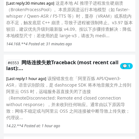
这是本地 AI 推理子进程发生硬崩溃
[Last reply:30 minutes ago]
（BrokenProcessPool）。本质原因是运行本地模型（如 faster-
whisper / Qwen-ASR / F5-TTS 等）时，显存（VRAM）或系统内
存不足，触发底层 C++ 崩溃，导致子进程被强制终止。v3.97 版本
较旧，建议优先升级到最新版 v4.09。按以下步骤排查解决：降低
本地模型尺寸：若使用的是 large-v3，请改为 medi...
144.168.**4
Posted at: 31 minutes ago
网络连接失败Traceback (most recent call
#6553
💬 1
last):...
该报错发生在「阿里百炼 API/Qwen3-
[Last reply:1 hour ago]
ASR」语音识别阶段，是 dashscope SDK 将本地音频文件上传到
阿里云 OSS 时，远端服务器直接关闭了连接
（RemoteDisconnected: Remote end closed connection
without response），并未收到任何响应。通常由以下原因导
致：网络不稳定或与阿里云 OSS 之间连接被中断导致上传失败；
代理设...
14.22.**4
Posted at: 1 hour ago