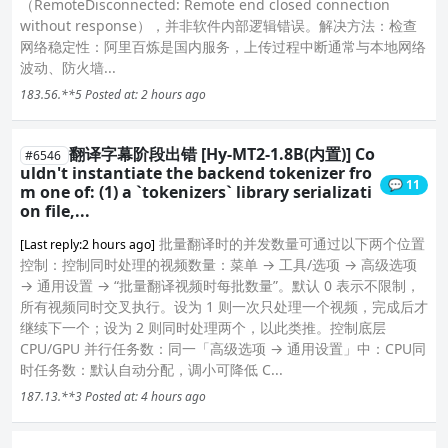
（RemoteDisconnected: Remote end closed connection
without response），并非软件内部逻辑错误。解决方法：检查
网络稳定性：阿里百炼是国内服务，上传过程中断通常与本地网络
波动、防火墙...
183.56.**5
Posted at: 2 hours ago
翻译字幕阶段出错 [Hy-MT2-1.8B(内置)] Co
#6546
uldn't instantiate the backend tokenizer fro
💬 11
m one of: (1) a `tokenizers` library serializati
on file,...
批量翻译时的并发数量可通过以下两个位置
[Last reply:2 hours ago]
控制：控制同时处理的视频数量：菜单 → 工具/选项 → 高级选项
→ 通用设置 → “批量翻译视频时每批数量”。默认 0 表示不限制，
所有视频同时交叉执行。设为 1 则一次只处理一个视频，完成后才
继续下一个；设为 2 则同时处理两个，以此类推。控制底层
CPU/GPU 并行任务数：同一「高级选项 → 通用设置」中：CPU同
时任务数：默认自动分配，调小可降低 C...
187.13.**3
Posted at: 4 hours ago