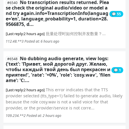
No transcription results returned. Plea
#6540
se check the original audio/video or model a
nd try again.info=TranscriptionInfo(languag
💬 55
e='en', language_probability=1, duration=28.
9566875, d...
批量处理时如何控制并发数量？...
[Last reply:2 hours ago]
112.48.**3
Posted at: 6 hours ago
No dubbing audio generate, view logs:
#6548
{'text': 'Привет, мой дорогой друг. Желаю,
чтобы каждый твой день был прекрасен и
💬 1
приятен!', 'rate': '+0%', 'role': 'cosy.wav', 'filen
ame': 'C:...
This error indicates that the TTS
[Last reply:2 hours ago]
provider selected (tts_type=1) failed to generate audio, likely
because the role cosy.wav is not a valid voice for that
provider, or the provider/service is not corre...
109.234.**2
Posted at: 2 hours ago