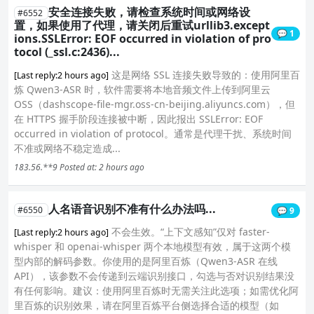
安全连接失败，请检查系统时间或网络设
#6552
置，如果使用了代理，请关闭后重试urllib3.except
💬 1
ions.SSLError: EOF occurred in violation of pro
tocol (_ssl.c:2436)...
这是网络 SSL 连接失败导致的：使用阿里百
[Last reply:2 hours ago]
炼 Qwen3-ASR 时，软件需要将本地音频文件上传到阿里云
OSS（dashscope-file-mgr.oss-cn-beijing.aliyuncs.com），但
在 HTTPS 握手阶段连接被中断，因此报出 SSLError: EOF
occurred in violation of protocol。通常是代理干扰、系统时间
不准或网络不稳定造成...
183.56.**9
Posted at: 2 hours ago
人名语音识别不准有什么办法吗...
#6550
💬 9
不会生效。“上下文感知”仅对 faster-
[Last reply:2 hours ago]
whisper 和 openai-whisper 两个本地模型有效，属于这两个模
型内部的解码参数。你使用的是阿里百炼（Qwen3-ASR 在线
API），该参数不会传递到云端识别接口，勾选与否对识别结果没
有任何影响。建议：使用阿里百炼时无需关注此选项；如需优化阿
里百炼的识别效果，请在阿里百炼平台侧选择合适的模型（如