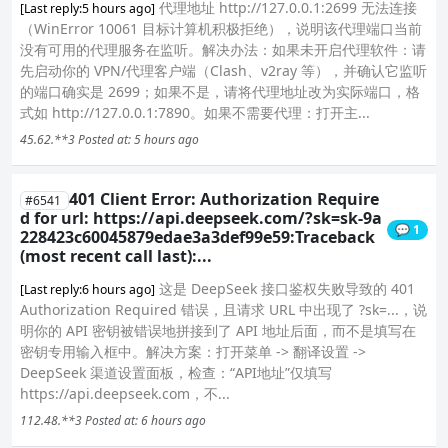
代理地址 http://127.0.0.1:2699 无法连接
[Last reply:5 hours ago]
（WinError 10061 目标计算机积极拒绝），说明该代理端口当前
没有可用的代理服务在监听。解决办法：如果未开启代理软件：请
先启动你的 VPN/代理客户端（Clash、v2ray 等），并确认它监听
的端口确实是 2699；如果不是，请将代理地址改为实际端口，格
式如 http://127.0.0.1:7890。如果不需要代理：打开主...
45.62.**3
Posted at: 5 hours ago
401 Client Error: Authorization Require
#6541
d for url: https://api.deepseek.com/?sk=sk-9a
💬 1
228423c60045879edae3a3def99e59:Traceback
(most recent call last):...
这是 DeepSeek 接口鉴权失败导致的 401
[Last reply:6 hours ago]
Authorization Required 错误，且请求 URL 中出现了 ?sk=...，说
明你的 API 密钥被错误地拼接到了 API 地址后面，而不是填写在
密钥专用输入框中。解决方案：打开菜单 -> 翻译设置 ->
DeepSeek 渠道设置面板，检查：“API地址”仅填写
https://api.deepseek.com，不...
112.48.**3
Posted at: 6 hours ago