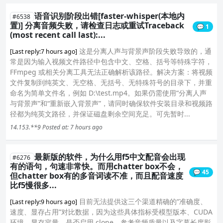
语音识别阶段出错[faster-whisper(本地内
#6538
置)] 分离音频失败，请检查日志或重试Traceback
💬 1
(most recent call last):...
这是分离人声与背景声阶段失败导致的，通
[Last reply:7 hours ago]
常是因为输入视频文件路径中包含中文、空格、括号等特殊字符，
FFmpeg 或相关分离工具无法正确解析该路径。解决方案：将视频
文件复制到纯英文、无空格、无括号、无特殊符号的目录下，并重
命名为简单文件名，例如 D:\test.mp4。如果仍需使用“分离人声
与背景声”和“重新嵌入背景声”，请同时确保软件安装目录和视频路
径都为纯英文路径，并保证磁盘剩余空间充足。可先暂时...
14.153.**9
Posted at: 7 hours ago
最新版的软件，为什么用f5中文配音会出现
#6276
有的语句，句速非常快。而用chatter box不会，
💬 45
但chatter box有的多音词读不准，而且配音速度
比f5慢很多...
目前无法提供这三个渠道精确的“准确度、
[Last reply:9 hours ago]
速度、显存占用”对比数据，因为这些具体指标受模型版本、CUDA
环境、显存容量、是否启用 clone、参考音频质量以及字幕长度影