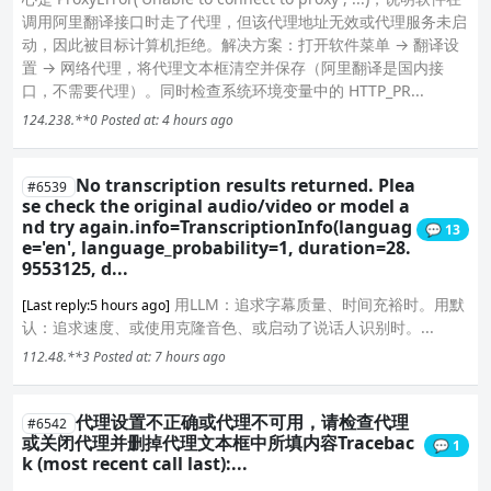
调用阿里翻译接口时走了代理，但该代理地址无效或代理服务未启
动，因此被目标计算机拒绝。解决方案：打开软件菜单 → 翻译设
置 → 网络代理，将代理文本框清空并保存（阿里翻译是国内接
口，不需要代理）。同时检查系统环境变量中的 HTTP_PR...
124.238.**0
Posted at: 4 hours ago
No transcription results returned. Plea
#6539
se check the original audio/video or model a
nd try again.info=TranscriptionInfo(languag
💬 13
e='en', language_probability=1, duration=28.
9553125, d...
用LLM：追求字幕质量、时间充裕时。用默
[Last reply:5 hours ago]
认：追求速度、或使用克隆音色、或启动了说话人识别时。...
112.48.**3
Posted at: 7 hours ago
代理设置不正确或代理不可用，请检查代理
#6542
或关闭代理并删掉代理文本框中所填内容Tracebac
💬 1
k (most recent call last):...