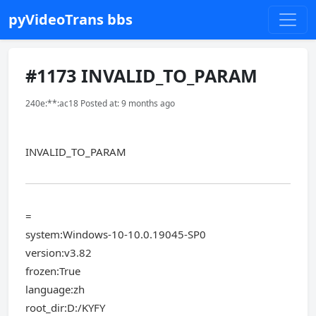
pyVideoTrans bbs
#1173 INVALID_TO_PARAM
240e:**:ac18 Posted at: 9 months ago
INVALID_TO_PARAM
=
system:Windows-10-10.0.19045-SP0
version:v3.82
frozen:True
language:zh
root_dir:D:/KYFY