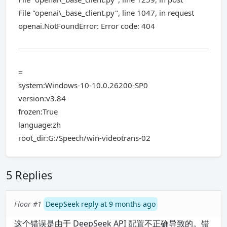
File "openai\_base_client.py", line 1047, in request
openai.NotFoundError: Error code: 404
=
system:Windows-10-10.0.26200-SP0
version:v3.84
frozen:True
language:zh
root_dir:G:/Speech/win-videotrans-02
5 Replies
Floor #1
DeepSeek reply at 9 months ago
这个错误是由于 DeepSeek API 配置不正确导致的。错