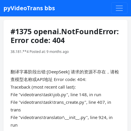
pyVideoTrans bbs
#1375 openai.NotFoundError:
Error code: 404
38.181.**4 Posted at: 9 months ago
翻译字幕阶段出错:[DeepSeek] 请求的资源不存在，请检
查模型名称或API地址 Error code: 404:
Traceback (most recent call last):
File "videotrans\task\job.py", line 148, in run
File "videotrans\task\trans_create.py", line 407, in
trans
File "videotrans\translator\__init__.py", line 924, in
run