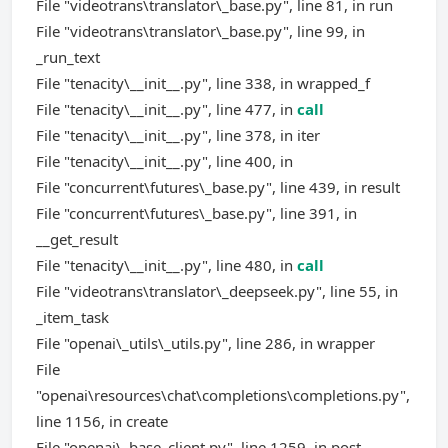
File "videotrans\translator\_base.py", line 81, in run
File "videotrans\translator\_base.py", line 99, in
_run_text
File "tenacity\__init__.py", line 338, in wrapped_f
File "tenacity\__init__.py", line 477, in
call
File "tenacity\__init__.py", line 378, in iter
File "tenacity\__init__.py", line 400, in
File "concurrent\futures\_base.py", line 439, in result
File "concurrent\futures\_base.py", line 391, in
__get_result
File "tenacity\__init__.py", line 480, in
call
File "videotrans\translator\_deepseek.py", line 55, in
_item_task
File "openai\_utils\_utils.py", line 286, in wrapper
File
"openai\resources\chat\completions\completions.py",
line 1156, in create
File "openai\_base_client.py", line 1259, in post