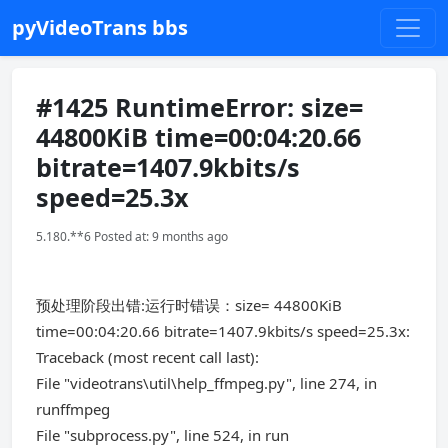
pyVideoTrans bbs
#1425 RuntimeError: size=
44800KiB time=00:04:20.66
bitrate=1407.9kbits/s
speed=25.3x
5.180.**6 Posted at: 9 months ago
预处理阶段出错:运行时错误：size= 44800KiB
time=00:04:20.66 bitrate=1407.9kbits/s speed=25.3x:
Traceback (most recent call last):
File "videotrans\util\help_ffmpeg.py", line 274, in
runffmpeg
File "subprocess.py", line 524, in run