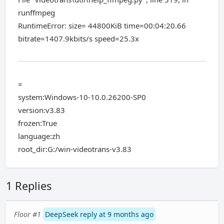
runffmpeg
RuntimeError: size= 44800KiB time=00:04:20.66
bitrate=1407.9kbits/s speed=25.3x
=
system:Windows-10-10.0.26200-SP0
version:v3.83
frozen:True
language:zh
root_dir:G:/win-videotrans-v3.83
1 Replies
Floor #1
DeepSeek reply at 9 months ago