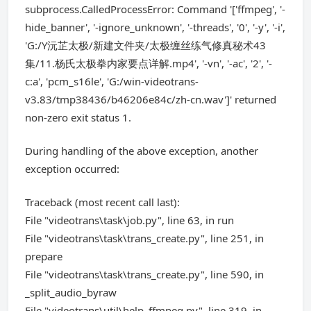
subprocess.CalledProcessError: Command '['ffmpeg', '-
hide_banner', '-ignore_unknown', '-threads', '0', '-y', '-i',
'G:/Y沅芷太极/新建文件夹/太极缠丝练气修真秘术43
集/11.杨氏太极拳内家要点详解.mp4', '-vn', '-ac', '2', '-
c:a', 'pcm_s16le', 'G:/win-videotrans-
v3.83/tmp38436/b46206e84c/zh-cn.wav']' returned
non-zero exit status 1.
During handling of the above exception, another
exception occurred:
Traceback (most recent call last):
File "videotrans\task\job.py", line 63, in run
File "videotrans\task\trans_create.py", line 251, in
prepare
File "videotrans\task\trans_create.py", line 590, in
_split_audio_byraw
File "videotrans\util\help_ffmpeg.py", line 319, in