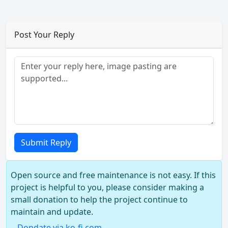
Post Your Reply
Submit Reply
Open source and free maintenance is not easy. If this
project is helpful to you, please consider making a
small donation to help the project continue to
maintain and update.
Dondate via ko-fi.com