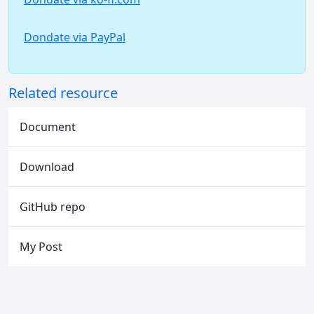
Dondate via PayPal
Related resource
Document
Download
GitHub repo
My Post