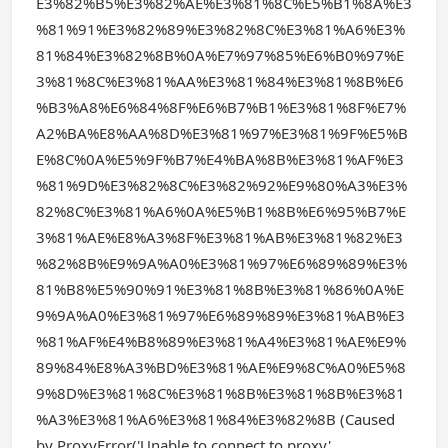
E3%82%B5%E3%82%AE%E3%81%8C%E5%B1%8A%E3
%81%91%E3%82%89%E3%82%8C%E3%81%A6%E3%
81%84%E3%82%8B%0A%E7%97%85%E6%B0%97%E
3%81%8C%E3%81%AA%E3%81%84%E3%81%8B%E6
%B3%A8%E6%84%8F%E6%B7%B1%E3%81%8F%E7%
A2%BA%E8%AA%8D%E3%81%97%E3%81%9F%E5%B
E%8C%0A%E5%9F%B7%E4%BA%8B%E3%81%AF%E3
%81%9D%E3%82%8C%E3%82%92%E9%80%A3%E3%
82%8C%E3%81%A6%0A%E5%B1%8B%E6%95%B7%E
3%81%AE%E8%A3%8F%E3%81%AB%E3%81%82%E3
%82%8B%E9%9A%A0%E3%81%97%E6%89%89%E3%
81%B8%E5%90%91%E3%81%8B%E3%81%86%0A%E
9%9A%A0%E3%81%97%E6%89%89%E3%81%AB%E3
%81%AF%E4%B8%89%E3%81%A4%E3%81%AE%E9%
89%84%E8%A3%BD%E3%81%AE%E9%8C%A0%E5%8
9%8D%E3%81%8C%E3%81%8B%E3%81%8B%E3%81
%A3%E3%81%A6%E3%81%84%E3%82%8B (Caused
by ProxyError('Unable to connect to proxy',