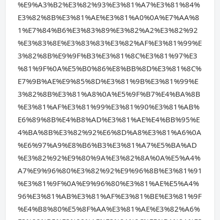
%E9%A3%B2%E3%82%93%E3%81%A7%E3%81%84%
E3%82%8B%E3%81%AE%E3%81%A0%0A%E7%AA%8
1%E7%84%B6%E3%83%89%E3%82%A2%E3%82%92
%E3%83%8E%E3%83%83%E3%82%AF%E3%81%99%E
3%82%8B%E9%9F%B3%E3%81%8C%E3%81%97%E3
%81%9F%0A%E5%B0%86%E8%BB%8D%E3%81%8C%
E7%9B%AE%E9%85%8D%E3%81%9B%E3%81%99%E
3%82%8B%E3%81%A8%0A%E5%9F%B7%E4%BA%8B
%E3%81%AF%E3%81%99%E3%81%90%E3%81%AB%
E6%89%8B%E4%B8%AD%E3%81%AE%E4%BB%95%E
4%BA%8B%E3%82%92%E6%8D%A8%E3%81%A6%0A
%E6%97%A9%E8%B6%B3%E3%81%A7%E5%BA%AD
%E3%82%92%E9%80%9A%E3%82%8A%0A%E5%A4%
A7%E9%96%80%E3%82%92%E9%96%8B%E3%81%91
%E3%81%9F%0A%E9%96%80%E3%81%AE%E5%A4%
96%E3%81%AB%E3%81%AF%E3%81%BE%E3%81%9F
%E4%B8%80%E5%8F%AA%E3%81%AE%E3%82%A6%