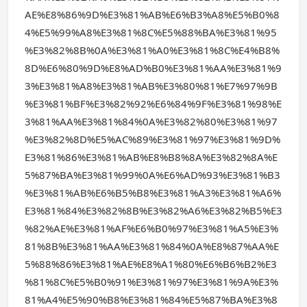
AE%E8%86%9D%E3%81%AB%E6%B3%A8%E5%B0%8
4%E5%99%A8%E3%81%8C%E5%88%BA%E3%81%95
%E3%82%8B%0A%E3%81%A0%E3%81%8C%E4%B8%
8D%E6%80%9D%E8%AD%B0%E3%81%AA%E3%81%9
3%E3%81%A8%E3%81%AB%E3%80%81%E7%97%9B
%E3%81%BF%E3%82%92%E6%84%9F%E3%81%98%E
3%81%AA%E3%81%84%0A%E3%82%80%E3%81%97
%E3%82%8D%E5%AC%89%E3%81%97%E3%81%9D%
E3%81%86%E3%81%AB%E8%B8%8A%E3%82%8A%E
5%87%BA%E3%81%99%0A%E6%AD%93%E3%81%B3
%E3%81%AB%E6%B5%B8%E3%81%A3%E3%81%A6%
E3%81%84%E3%82%8B%E3%82%A6%E3%82%B5%E3
%82%AE%E3%81%AF%E6%B0%97%E3%81%A5%E3%
81%8B%E3%81%AA%E3%81%84%0A%E8%87%AA%E
5%88%86%E3%81%AE%E8%A1%80%E6%B6%B2%E3
%81%8C%E5%B0%91%E3%81%97%E3%81%9A%E3%
81%A4%E5%90%B8%E3%81%84%E5%87%BA%E3%8