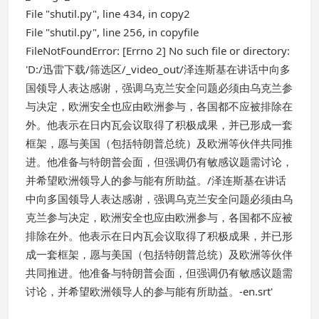
File "shutil.py", line 434, in copy2
File "shutil.py", line 256, in copyfile
FileNotFoundError: [Errno 2] No such file or directory:
'D:/迅雷下载/筛选区/_video_out/泽连斯基在讲话中向多
国领导人表达感谢，强调乌克兰安全问题必须由乌克兰参
与决定，欧洲安全也应由欧洲参与，各国都不应被排除在
外。他表示在日内瓦会议取得了积极成果，并已形成一套
框架，愿与美国（包括特朗普总统）及欧洲等伙伴共同推
进。他准备与特朗普会面，但强调仍有敏感议题需讨论，
并希望欧洲领导人的参与能有所助益。/泽连斯基在讲话
中向多国领导人表达感谢，强调乌克兰安全问题必须由乌
克兰参与决定，欧洲安全也应由欧洲参与，各国都不应被
排除在外。他表示在日内瓦会议取得了积极成果，并已形
成一套框架，愿与美国（包括特朗普总统）及欧洲等伙伴
共同推进。他准备与特朗普会面，但强调仍有敏感议题需
讨论，并希望欧洲领导人的参与能有所助益。-en.srt'