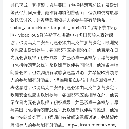
并已形成一套框架，愿与美国（包括特朗普总统）及欧洲
等伙伴共同推进。他准备与特朗普会面，但强调仍有敏感
议题需讨论，并希望欧洲领导人的参与能有所助益。',
shibie_audio=None, targetdir_mp4='D:/迅雷下载/筛选
区/_video_out/泽连斯基在讲话中向多国领导人表达感
谢，强调乌克兰安全问题必须由乌克兰参与决定，欧洲安
全也应由欧洲参与，各国都不应被排除在外。他表示在日
内瓦会议取得了积极成果，并已形成一套框架，愿与美国
（包括特朗普总统）及欧洲等伙伴共同推进。他准备与特
朗普会面，但强调仍有敏感议题需讨论，并希望欧洲领导
人的参与能有所助益。/泽连斯基在讲话中向多国领导人
表达感谢，强调乌克兰安全问题必须由乌克兰参与决定，
欧洲安全也应由欧洲参与，各国都不应被排除在外。他表
示在日内瓦会议取得了积极成果，并已形成一套框架，愿
与美国（包括特朗普总统）及欧洲等伙伴共同推进。他准
备与特朗普会面，但强调仍有敏感议题需讨论，并希望欧
洲领导人的参与能有所助益。.mp4', instrument=None,