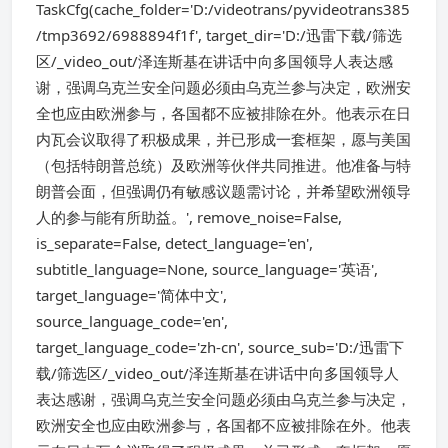
TaskCfg(cache_folder='D:/videotrans/pyvideotrans385
/tmp3692/6988894f1f', target_dir='D:/迅雷下载/筛选
区/_video_out/泽连斯基在讲话中向多国领导人表达感
谢，强调乌克兰安全问题必须由乌克兰参与决定，欧洲安
全也应由欧洲参与，各国都不应被排除在外。他表示在日
内瓦会议取得了积极成果，并已形成一套框架，愿与美国
（包括特朗普总统）及欧洲等伙伴共同推进。他准备与特
朗普会面，但强调仍有敏感议题需讨论，并希望欧洲领导
人的参与能有所助益。', remove_noise=False,
is_separate=False, detect_language='en',
subtitle_language=None, source_language='英语',
target_language='简体中文',
source_language_code='en',
target_language_code='zh-cn', source_sub='D:/迅雷下
载/筛选区/_video_out/泽连斯基在讲话中向多国领导人
表达感谢，强调乌克兰安全问题必须由乌克兰参与决定，
欧洲安全也应由欧洲参与，各国都不应被排除在外。他表