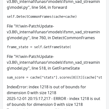
v3.86\_internal\funasr\models\fsmn_vad_streamin
g\model.py", line 564, in forward
self.DetectCommonFrames(cache=cache)
File "H:\win-PatchUpdate-
v3.86\_internal\funasr\models\fsmn_vad_streamin
g\model.py", line 760, in DetectCommonFrames
frame_state = self.GetFrameState(
File "H:\win-PatchUpdate-
v3.86\_internal\funasr\models\fsmn_vad_streamin
g\model.py", line 518, in GetFrameState
sum_score = cache["stats"].scores[0][t][cache["stats
IndexError: index 1218 is out of bounds for
dimension 0 with size 1218
2025-12-01 20:15:17,217 - ERROR - index 1218 is out
of bounds for dimension 0 with size 1218