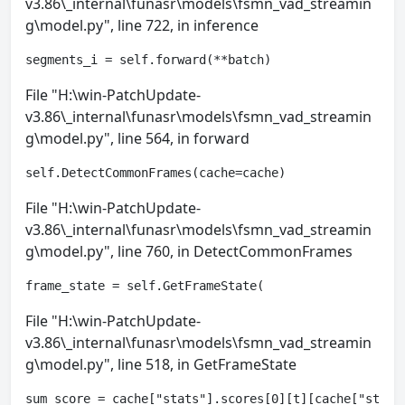
v3.86\_internal\funasr\models\fsmn_vad_streamin
g\model.py", line 722, in inference
segments_i = self.forward(**batch)
File "H:\win-PatchUpdate-
v3.86\_internal\funasr\models\fsmn_vad_streamin
g\model.py", line 564, in forward
self.DetectCommonFrames(cache=cache)
File "H:\win-PatchUpdate-
v3.86\_internal\funasr\models\fsmn_vad_streamin
g\model.py", line 760, in DetectCommonFrames
frame_state = self.GetFrameState(
File "H:\win-PatchUpdate-
v3.86\_internal\funasr\models\fsmn_vad_streamin
g\model.py", line 518, in GetFrameState
sum_score = cache["stats"].scores[0][t][cache["stats