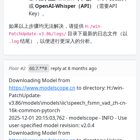
或
OpenAI-Whisper（API）
（需要API
Key）。
如果以上步骤均无法解决，请提供
H:/win-
目录下最新的日志文件（以
PatchUpdate-v3.86/logs/
结尾），以便进行更深入的分析。
.log
Floor #2
60.7.**8
reply at 8 months ago
Downloading Model from
https://www.modelscope.cn
to directory: H:/win-
PatchUpdate-
v3.86/models\models\iic\speech_fsmn_vad_zh-cn-
16k-common-pytorch
2025-12-01 20:15:03,762 - modelscope - INFO - Use
user-specified model revision: v2.0.4
Downloading Model from