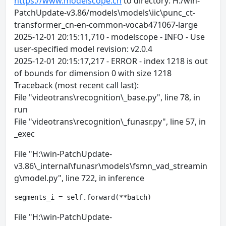
https://www.modelscope.cn
to directory: H:/win-
PatchUpdate-v3.86/models\models\iic\punc_ct-
transformer_cn-en-common-vocab471067-large
2025-12-01 20:15:11,710 - modelscope - INFO - Use
user-specified model revision: v2.0.4
2025-12-01 20:15:17,217 - ERROR - index 1218 is out
of bounds for dimension 0 with size 1218
Traceback (most recent call last):
File "videotrans\recognition\_base.py", line 78, in
run
File "videotrans\recognition\_funasr.py", line 57, in
_exec
File "H:\win-PatchUpdate-
v3.86\_internal\funasr\models\fsmn_vad_streamin
g\model.py", line 722, in inference
segments_i = self.forward(**batch)
File "H:\win-PatchUpdate-