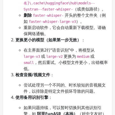
名]\.cache\huggingface\hub\models--
（或类似路径）。
Systran--faster-whisper-
删除
开头的整个文件夹（例
faster-whisper-
如
）。
faster-whisper-large-v3
重新启动软件，它会自动重新下载模型。请确
保网络通畅。
更换更小的模型（如果第一步无效）
：
在主界面第2行“语音识别”中，将模型从
或
更换为
或
large-v3
large-v2
medium
，然后重试。小模型文件更小，出错概率
small
低。
检查音频/视频文件
：
尝试处理另一个不同的、时长较短的音视频文
件，以排除是特定文件损坏导致的问题。
使用备用识别引擎
：
如果问题持续，可以暂时切换到其他识别引
擎，如
阿里FunASR（本地）
（对中文友好）