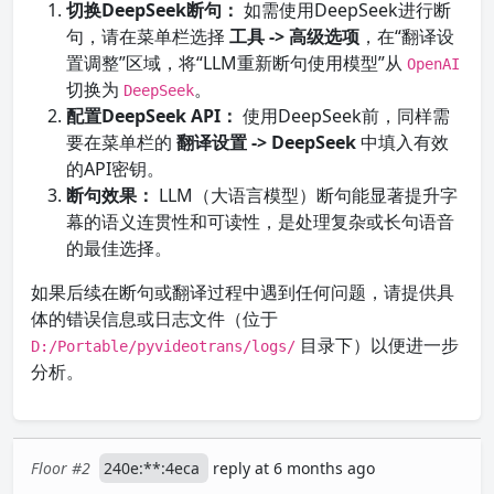
切换DeepSeek断句：
如需使用DeepSeek进行断
句，请在菜单栏选择
工具 -> 高级选项
，在“翻译设
置调整”区域，将“LLM重新断句使用模型”从
OpenAI
切换为
。
DeepSeek
配置DeepSeek API：
使用DeepSeek前，同样需
要在菜单栏的
翻译设置 -> DeepSeek
中填入有效
的API密钥。
断句效果：
LLM（大语言模型）断句能显著提升字
幕的语义连贯性和可读性，是处理复杂或长句语音
的最佳选择。
如果后续在断句或翻译过程中遇到任何问题，请提供具
体的错误信息或日志文件（位于
目录下）以便进一步
D:/Portable/pyvideotrans/logs/
分析。
Floor #2
240e:**:4eca
reply at 6 months ago