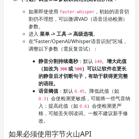
如果即使使用
，初始的语音切
faster-whisper
割仍不理想，可以微调VAD（语音活动检测）
参数。
进入
菜单 -> 工具 -> 高级选项
。
在“Faster/OpenAI/Whisper语音识别”区域，
调整以下参数（需反复尝试）：
静音分割持续毫秒
：默认
。
增大此值
140
（如改为
或
）可以让软件在更长
300
500
的静音后才切断句子，有助于获得更完整
的语段。
语音阈值
：默认
。降低此值（如
0.45
）会使检测更敏感，可能将一些气音纳
0.3
入；提高此值（如
）会使检测更严
0.6
格，可能丢失弱读词。一般不建议新手修
改。
如果必须使用字节火山API