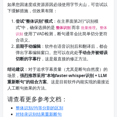
如果您因速度或资源原因必须使用字节火山，可尝试以
下缓解措施，但效果有限：
尝试“整体识别”模式
：在主界面第2行“识别模
式”中，确保选择的是
而非
。
整体识别
批量推理
整体
使用了VAD检测，断句通常会比简单切分更符
识别
合语义。
后期手动编辑
：软件在语音识别后和翻译后，都会
弹出字幕编辑窗口。您可以在此处
手动合并被错误
切断的字幕行
，这是最直接的修正方法。
结论建议
：对于追求字幕质量（尤其是断句自然度）的
场景，
强烈推荐采用“本地faster-whisper识别 + LLM
重新断句”的组合方案
。这是目前软件内能实现的最接近
人工断句效果的方法。
请查看更多参考文档：
整体识别/均等分割的区别
对转录识别结果重新断句