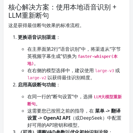
核心解决方案：使用本地语音识别 +
LLM重新断句
这是获得最佳断句效果的标准流程。
更换语音识别渠道
：
在主界面第2行“语音识别”中，将渠道从“字节
英视频字幕生成”切换为
faster-whisper(本
。
地)
在右侧的模型选择中，建议使用
或
large-v3
以获得最佳识别精度。
large-v2
启用高级断句功能
：
在同一行的“断句设置”中，选择
LLM大模型重新
。
断句
这需要您已按照之前的指导，在
菜单 -> 翻译
设置 -> OpenAI API
（或DeepSeek）中配置
好可用的API密钥和模型。
（可选）调整VAD参数以优化初始识别片段
：