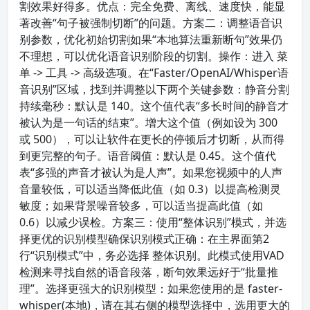
割效果好得多。优点：完全免费、离线、速度快，能显
著改善“句子被强制切断”的问题。方案二：调整语音识
别参数，优化初始切割如果“本地算法重新断句”效果仍
不理想，可以优化语音识别阶段的切割。操作：进入 菜
单 -> 工具 -> 高级选项。在“Faster/OpenAI/Whisper语
音识别”区域，找到并调整以下两个关键参数：静音分割
持续毫秒：默认是 140。这个值代表“多长时间的静音才
被认为是一句话的结束”。增大这个值（例如设为 300
或 500），可以让软件在更长的停顿后才切断，从而得
到更完整的句子。语音阈值：默认是 0.45。这个值代
表“多强的声音才被认为是人声”。如果您视频中的人声
音量较低，可以适当降低此值（如 0.3）以提高检测灵
敏度；如果背景噪音较多，可以适当提高此值（如
0.6）以减少误检。方案三：使用“整体识别”模式，并选
择更优的识别模型确保识别模式正确：在主界面第2
行“识别模式”中，务必选择 整体识别。此模式使用VAD
检测来寻找自然的语音段落，断句效果远好于“批量推
理”。选择更强大的识别模型：如果您使用的是 faster-
whisper(本地)，请在其右侧的模型选择中，选用更大的