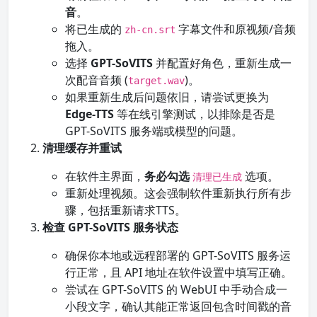
音
。
将已生成的
字幕文件和原视频/音频
zh-cn.srt
拖入。
选择
GPT-SoVITS
并配置好角色，重新生成一
次配音音频 (
)。
target.wav
如果重新生成后问题依旧，请尝试更换为
Edge-TTS
等在线引擎测试，以排除是否是
GPT-SoVITS 服务端或模型的问题。
清理缓存并重试
在软件主界面，
务必勾选
选项。
清理已生成
重新处理视频。这会强制软件重新执行所有步
骤，包括重新请求TTS。
检查 GPT-SoVITS 服务状态
确保你本地或远程部署的 GPT-SoVITS 服务运
行正常，且 API 地址在软件设置中填写正确。
尝试在 GPT-SoVITS 的 WebUI 中手动合成一
小段文字，确认其能正常返回包含时间戳的音