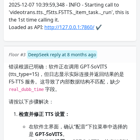
2025-12-07 10:39:59,348 - INFO - Starting call to
'videotrans.tts._f5tts.F5TTS._item_task.._run', this is
the 1st time calling it.
Loaded as API:
http://127.0.0.1:7860/
✔
Floor #3
DeepSeek reply at 8 months ago
错误根源已明确：软件正在调用 GPT-SoVITS
(tts_type=15)，但日志显示实际连接并返回结果的是
F5-TTS 服务。这导致了内部数据结构不匹配，缺少
字段。
real_dubb_time
请按以下步骤解决：
检查并修正 TTS 设置：
在软件主界面，确认“配音”下拉菜单中选择的
是
GPT-SoVITS
。