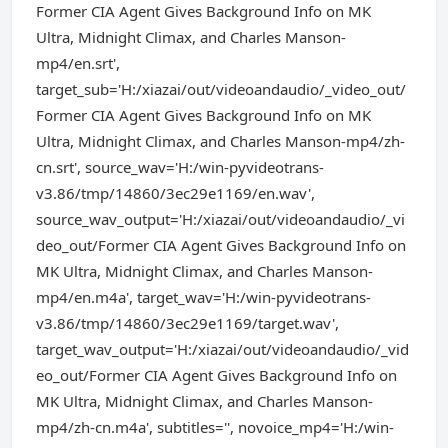
Former CIA Agent Gives Background Info on MK
Ultra, Midnight Climax, and Charles Manson-
mp4/en.srt',
target_sub='H:/xiazai/out/videoandaudio/_video_out/
Former CIA Agent Gives Background Info on MK
Ultra, Midnight Climax, and Charles Manson-mp4/zh-
cn.srt', source_wav='H:/win-pyvideotrans-
v3.86/tmp/14860/3ec29e1169/en.wav',
source_wav_output='H:/xiazai/out/videoandaudio/_vi
deo_out/Former CIA Agent Gives Background Info on
MK Ultra, Midnight Climax, and Charles Manson-
mp4/en.m4a', target_wav='H:/win-pyvideotrans-
v3.86/tmp/14860/3ec29e1169/target.wav',
target_wav_output='H:/xiazai/out/videoandaudio/_vid
eo_out/Former CIA Agent Gives Background Info on
MK Ultra, Midnight Climax, and Charles Manson-
mp4/zh-cn.m4a', subtitles='', novoice_mp4='H:/win-