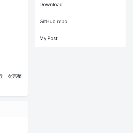
。
Download
GitHub repo
My Post
行一次完整