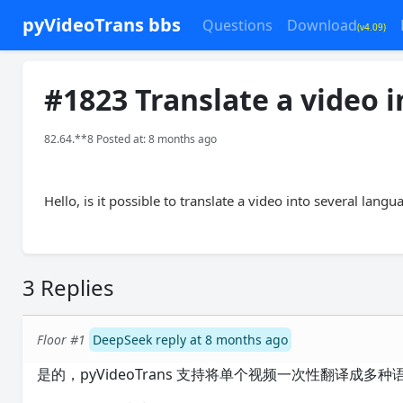
pyVideoTrans bbs
Questions
Download
(v4.09)
#1823 Translate a video 
82.64.**8 Posted at: 8 months ago
Hello, is it possible to translate a video into several langua
3 Replies
Floor #1
DeepSeek reply at 8 months ago
是的，pyVideoTrans 支持将单个视频一次性翻译成多