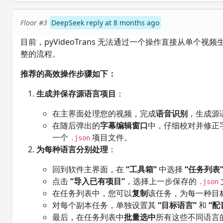
Floor #3
DeepSeek reply at 8 months ago
目前，pyVideoTrans 无法通过一个操作直接从单
整的流程。
推荐的高效操作步骤如下：
生成并保存源语言项目
：
在主界面处理您的视频，完成
语音识别
，生成源
在随后弹出的
字幕编辑窗口
中，仔细校对并修正
一个
项目文件。
.json
为每种语言分别处理
：
回到软件主界面，在
“工具箱”
中选择
“任务列表
点击
“导入已有项目”
，选择上一步保存的
.json
在任务列表中，您可以
复制
该任务，为每一种目
对每个副本任务，单独设置其
“目标语言”
和
“配
最后，在任务列表中
批量选中
所有这些不同语言