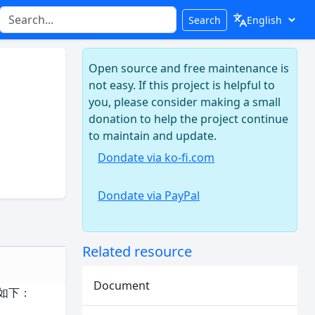
Search
Open source and free maintenance is
not easy. If this project is helpful to
you, please consider making a small
donation to help the project continue
to maintain and update.
Dondate via ko-fi.com
Dondate via PayPal
Related resource
Document
骤如下：