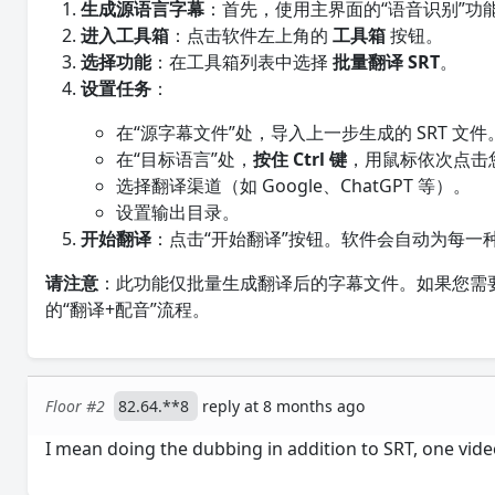
生成源语言字幕
：首先，使用主界面的“语音识别”功
进入工具箱
：点击软件左上角的
工具箱
按钮。
选择功能
：在工具箱列表中选择
批量翻译 SRT
。
设置任务
：
在“源字幕文件”处，导入上一步生成的 SRT 文件
在“目标语言”处，
按住 Ctrl 键
，用鼠标依次点击
选择翻译渠道（如 Google、ChatGPT 等）。
设置输出目录。
开始翻译
：点击“开始翻译”按钮。软件会自动为每一
请注意
：此功能仅批量生成翻译后的字幕文件。如果您需
的“翻译+配音”流程。
Floor #2
82.64.**8
reply at 8 months ago
I mean doing the dubbing in addition to SRT, one vide