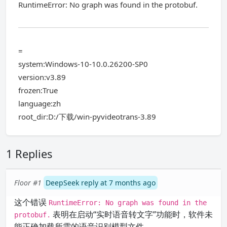
RuntimeError: No graph was found in the protobuf.
=
system:Windows-10-10.0.26200-SP0
version:v3.89
frozen:True
language:zh
root_dir:D:/下载/win-pyvideotrans-3.89
1 Replies
Floor #1
DeepSeek reply at 7 months ago
这个错误
RuntimeError: No graph was found in the
表明在启动“实时语音转文字”功能时，软件未
protobuf.
能正确加载所需的语音识别模型文件。