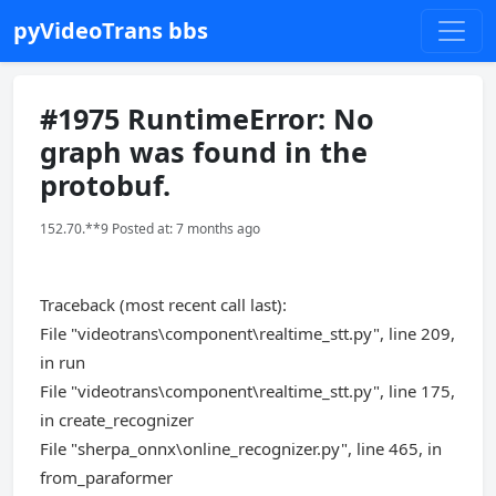
pyVideoTrans bbs
#1975 RuntimeError: No
graph was found in the
protobuf.
152.70.**9 Posted at: 7 months ago
Traceback (most recent call last):
File "videotrans\component\realtime_stt.py", line 209,
in run
File "videotrans\component\realtime_stt.py", line 175,
in create_recognizer
File "sherpa_onnx\online_recognizer.py", line 465, in
from_paraformer