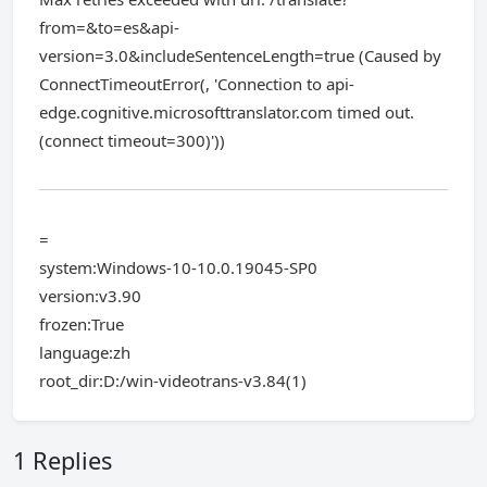
from=&to=es&api-
version=3.0&includeSentenceLength=true (Caused by
ConnectTimeoutError(, 'Connection to api-
edge.cognitive.microsofttranslator.com timed out.
(connect timeout=300)'))
=
system:Windows-10-10.0.19045-SP0
version:v3.90
frozen:True
language:zh
root_dir:D:/win-videotrans-v3.84(1)
1 Replies