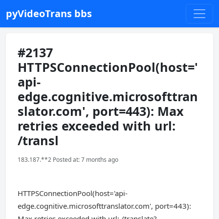
pyVideoTrans bbs
#2137
HTTPSConnectionPool(host='
api-
edge.cognitive.microsofttran
slator.com', port=443): Max
retries exceeded with url:
/transl
183.187.**2 Posted at: 7 months ago
HTTPSConnectionPool(host='api-
edge.cognitive.microsofttranslator.com', port=443):
Max retries exceeded with url: /translate?