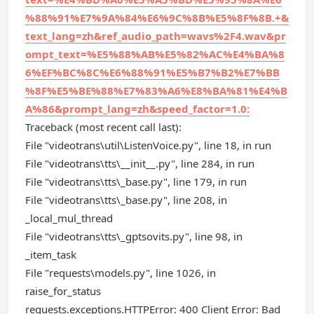
%88%91%E7%9A%84%E6%9C%8B%E5%8F%8B.+&
text_lang=zh&ref_audio_path=wavs%2F4.wav&pr
ompt_text=%E5%88%AB%E5%82%AC%E4%BA%8
6%EF%BC%8C%E6%88%91%E5%B7%B2%E7%BB
%8F%E5%BE%88%E7%83%A6%E8%BA%81%E4%B
A%86&prompt_lang=zh&speed_factor=1.0:
Traceback (most recent call last):
File "videotrans\util\ListenVoice.py", line 18, in run
File "videotrans\tts\__init__.py", line 284, in run
File "videotrans\tts\_base.py", line 179, in run
File "videotrans\tts\_base.py", line 208, in
_local_mul_thread
File "videotrans\tts\_gptsovits.py", line 98, in
_item_task
File "requests\models.py", line 1026, in
raise_for_status
requests.exceptions.HTTPError: 400 Client Error: Bad