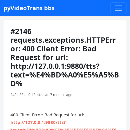
pyVideoTrans bbs
#2146
requests.exceptions.HTTPErr
or: 400 Client Error: Bad
Request for url:
http://127.0.0.1:9880/tts?
text=%E4%BD%A0%E5%A5%B
D%
240e:**:db9d Posted at: 7 months ago
400 Client Error: Bad Request for url:
http://127.0.0.1:9880/tts?
text=%E4%BD%A0%E5%A5%BD%E5%95%8A%E6