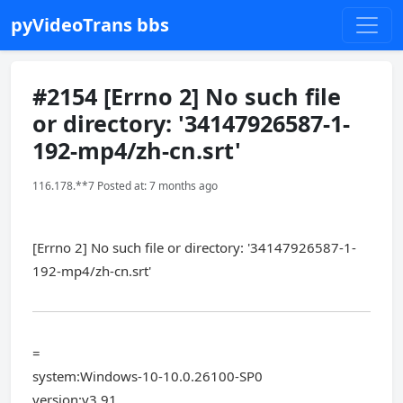
pyVideoTrans bbs
#2154 [Errno 2] No such file
or directory: '34147926587-1-
192-mp4/zh-cn.srt'
116.178.**7 Posted at: 7 months ago
[Errno 2] No such file or directory: '34147926587-1-
192-mp4/zh-cn.srt'
=
system:Windows-10-10.0.26100-SP0
version:v3.91