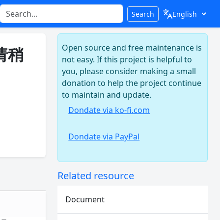
Search
Open source and free maintenance is
，请稍
not easy. If this project is helpful to
you, please consider making a small
donation to help the project continue
to maintain and update.
Dondate via ko-fi.com
Dondate via PayPal
Related resource
Document