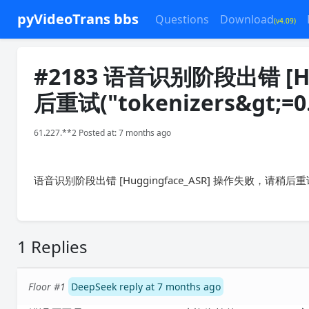
pyVideoTrans bbs
Questions
Download
(v4.09)
#2183 语音识别阶段出错 [H
后重试("tokenizers&gt;=0.
61.227.**2 Posted at: 7 months ago
语音识别阶段出错 [Huggingface_ASR] 操作失败，请稍后重试("to
1 Replies
Floor #1
DeepSeek reply at 7 months ago