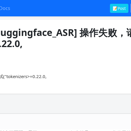
Docs
📝Post
uggingface_ASR] 操作失败
22.0,
kenizers>=0.22.0,