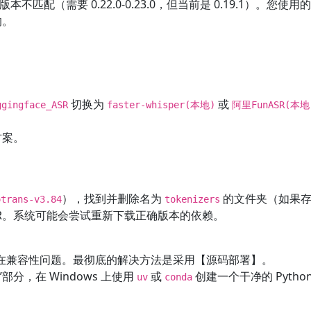
版本不匹配（需要 0.22.0-0.23.0，但当前是 0.19.1）。您使用
的。
切换为
或
ggingface_ASR
faster-whisper(本地)
阿里FunASR(本地
方案。
），找到并删除名为
的文件夹（如果
otrans-v3.84
tokenizers
_ASR。系统可能会尝试重新下载正确版本的依赖。
在兼容性问题。最彻底的解决方法是采用【源码部署】。
)”部分，在 Windows 上使用
或
创建一个干净的 Pytho
uv
conda