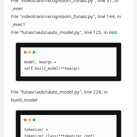
File "videotrans\recognition\_funasr.py", line 37, in
_exec
File "videotrans\recognition\_funasr.py", line 144, in
_exec1
File "funasr\auto\auto_model.py", line 125, in
init
model, kwargs = 
self.build_model(**kwargs)
File "funasr\auto\auto_model.py", line 228, in
build_model
tokenizer = 
tokenizer_class(**tokenizer_conf)