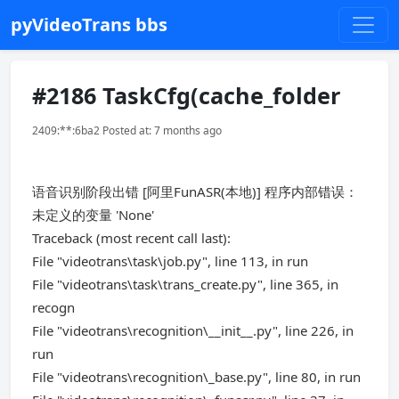
pyVideoTrans bbs
#2186 TaskCfg(cache_folder
2409:**:6ba2 Posted at: 7 months ago
语音识别阶段出错 [阿里FunASR(本地)] 程序内部错误：
未定义的变量 'None'
Traceback (most recent call last):
File "videotrans\task\job.py", line 113, in run
File "videotrans\task\trans_create.py", line 365, in
recogn
File "videotrans\recognition\__init__.py", line 226, in
run
File "videotrans\recognition\_base.py", line 80, in run