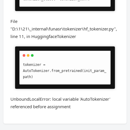
File
"D:\1\21\_internal\funasr\tokenizer\hf_tokenizer.py",
line 11, in HuggingfaceTokenizer
tokenizer = 
AutoTokenizer.from_pretrained(init_param_
path)
UnboundLocalError: local variable 'AutoTokenizer'
referenced before assignment