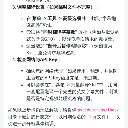
据就有问题。
调整翻译设置（如果临时文件不完整）
：
在
菜单 -> 工具 -> 高级选项
中，找到“字幕翻
译调整”区域。
尝试将
“同时翻译字幕数”
改小（例如从默认的
20改为5或10），以降低单次请求的数据量。
适当增加
“翻译后暂停时间/秒”
（例如设为
3），避免请求频率过高。
检查网络与API Key
：
确认您的网络代理（如果使用）稳定，并且阿
里百炼的API Key额度充足、未过期。
可以尝试在“工具箱 -> 批量翻译SRT”中，用同
一套配置翻译一个完整的英文字幕文件，测试
是否是特定视频处理流程的问题。
如果以上步骤仍无法解决，请提供
pyvideotrans/logs/
目录下最新的日志文件（以日期命名的
文件），以
.log
便进一步分析具体错误。