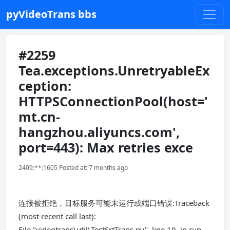
pyVideoTrans bbs
#2259
Tea.exceptions.UnretryableEx
ception:
HTTPSConnectionPool(host='
mt.cn-
hangzhou.aliyuncs.com',
port=443): Max retries exce
2409:**:1605 Posted at: 7 months ago
连接被拒绝，目标服务可能未运行或端口错误:Traceback
(most recent call last):
File "videotrans\util\TestSrtTrans.py", line 19, in run