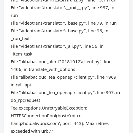
File "videotrans\translator\__init__.py", line 937, in
run
File "videotrans\translator\_base.py", line 79, in run
File "videotrans\translator\_base.py", line 96, in
_run_text
File "videotrans\translator\_ali.py", line 56, in
_item_task
File "alibabacloud_alimt20181012\client.py", line
1406, in translate_with_options
File "alibabacloud_tea_openapi\client.py", line 1969,
in call_api
File "alibabacloud_tea_openapi\client.py", line 307, in
do_rpcrequest
Tea.exceptions.UnretryableException:
HTTPSConnectionPool(host='mt.cn-
hangzhou.aliyuncs.com', port=443): Max retries
exceeded with url: /?