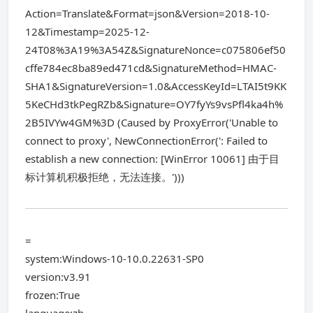
Action=Translate&Format=json&Version=2018-10-
12&Timestamp=2025-12-
24T08%3A19%3A54Z&SignatureNonce=c075806ef50
cffe784ec8ba89ed471cd&SignatureMethod=HMAC-
SHA1&SignatureVersion=1.0&AccessKeyId=LTAI5t9KK
5KeCHd3tkPegRZb&Signature=OY7fyYs9vsPfl4ka4h%
2B5IVYw4GM%3D (Caused by ProxyError('Unable to
connect to proxy', NewConnectionError(': Failed to
establish a new connection: [WinError 10061] 由于目
标计算机积极拒绝，无法连接。')))
=
system:Windows-10-10.0.22631-SP0
version:v3.91
frozen:True