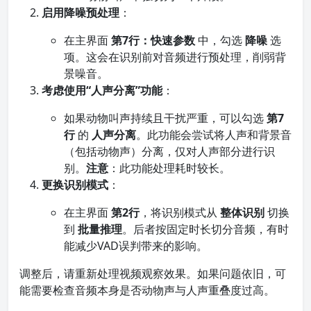
启用降噪预处理
：
在主界面
第7行：快速参数
中，勾选
降噪
选
项。这会在识别前对音频进行预处理，削弱背
景噪音。
考虑使用“人声分离”功能
：
如果动物叫声持续且干扰严重，可以勾选
第7
行
的
人声分离
。此功能会尝试将人声和背景音
（包括动物声）分离，仅对人声部分进行识
别。
注意
：此功能处理耗时较长。
更换识别模式
：
在主界面
第2行
，将识别模式从
整体识别
切换
到
批量推理
。后者按固定时长切分音频，有时
能减少VAD误判带来的影响。
调整后，请重新处理视频观察效果。如果问题依旧，可
能需要检查音频本身是否动物声与人声重叠度过高。