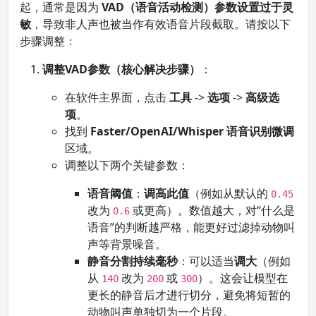
起，通常是因为
VAD（语音活动检测）参数设置过于灵
敏
，导致非人声也被当作有效语音片段截取。请按以下
步骤调整：
调整VAD参数（核心解决步骤）
：
在软件主界面，点击
工具
->
选项
->
高级选
项
。
找到
Faster/OpenAI/Whisper 语音识别微调
区域。
调整以下两个关键参数：
语音阈值
：
调高此值
（例如从默认的
0.45
改为
或更高）。数值越大，对“什么是
0.6
语音”的判断越严格，能更好过滤掉动物叫
声等背景噪音。
静音分割持续毫秒
：可以适当
调大
（例如
从
改为
或
）。这会让模型在
140
200
300
更长的静音后才进行切分，避免将短暂的
动物叫声单独切为一个片段。