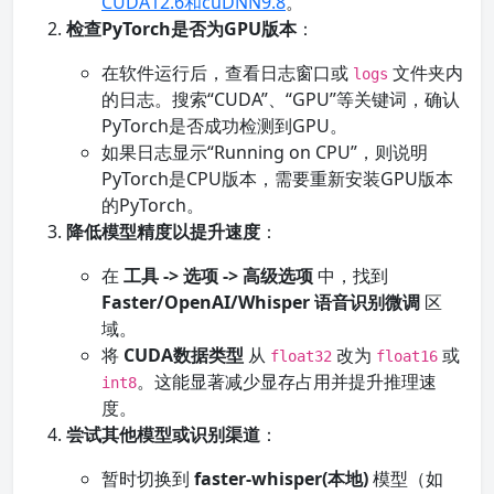
CUDA12.6和cuDNN9.8
。
检查PyTorch是否为GPU版本
：
在软件运行后，查看日志窗口或
文件夹内
logs
的日志。搜索“CUDA”、“GPU”等关键词，确认
PyTorch是否成功检测到GPU。
如果日志显示“Running on CPU”，则说明
PyTorch是CPU版本，需要重新安装GPU版本
的PyTorch。
降低模型精度以提升速度
：
在
工具 -> 选项 -> 高级选项
中，找到
Faster/OpenAI/Whisper 语音识别微调
区
域。
将
CUDA数据类型
从
改为
或
float32
float16
。这能显著减少显存占用并提升推理速
int8
度。
尝试其他模型或识别渠道
：
暂时切换到
faster-whisper(本地)
模型（如