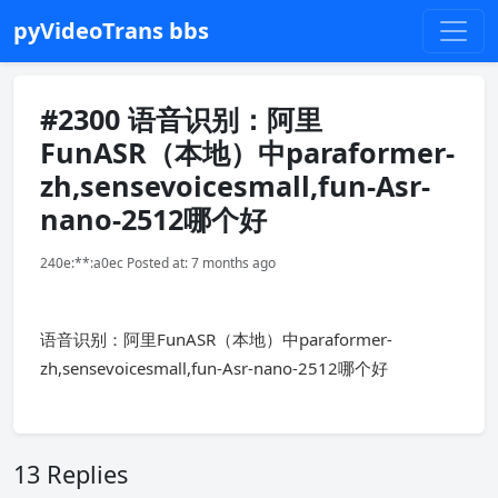
pyVideoTrans bbs
#2300 语音识别：阿里
FunASR（本地）中paraformer-
zh,sensevoicesmall,fun-Asr-
nano-2512哪个好
240e:**:a0ec Posted at: 7 months ago
语音识别：阿里FunASR（本地）中paraformer-
zh,sensevoicesmall,fun-Asr-nano-2512哪个好
13 Replies