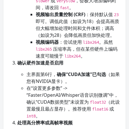
或
，会极大增加编码时
slower
veryslow
间，请改回
。
fast
视频输出质量控制 (CRF)
：保持默认值
23
即可。调低此值（如设为18）会提高画质
但大幅增加处理时间和文件体积；调高
（如设为28）会降低画质但加快处理。
视频编码器
：尝试使用
。虽然
libx264
压缩率高，但在某些硬件上编码
libx265
速度可能慢于
。
libx264
确认硬件加速是否启用
主界面第6行，
确保“CUDA加速”已勾选
（如果
您有NVIDIA显卡）。
在“设置更多参数” ->
“Faster/OpenAI/Whisper语音识别微调”中，
确认“CUDA数据类型”未设置为
（此设
float32
置最慢且最占显存）。推荐使用
或
float16
。
int8
处理高分辨率或高帧率视频