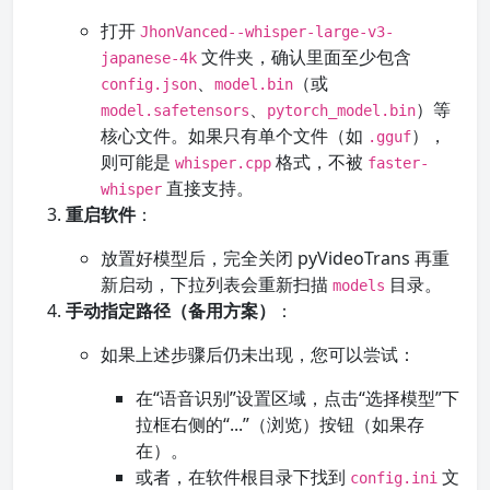
打开
JhonVanced--whisper-large-v3-
文件夹，确认里面至少包含
japanese-4k
、
（或
config.json
model.bin
、
）等
model.safetensors
pytorch_model.bin
核心文件。如果只有单个文件（如
），
.gguf
则可能是
格式，不被
whisper.cpp
faster-
直接支持。
whisper
重启软件
：
放置好模型后，完全关闭 pyVideoTrans 再重
新启动，下拉列表会重新扫描
目录。
models
手动指定路径（备用方案）
：
如果上述步骤后仍未出现，您可以尝试：
在“语音识别”设置区域，点击“选择模型”下
拉框右侧的“...”（浏览）按钮（如果存
在）。
或者，在软件根目录下找到
文
config.ini