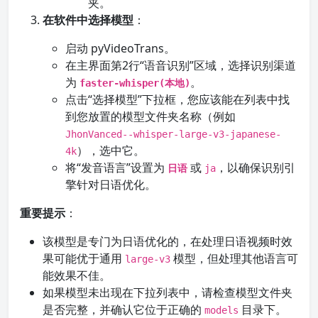
夹。
在软件中选择模型
：
启动 pyVideoTrans。
在主界面第2行“语音识别”区域，选择识别渠道
为
。
faster-whisper(本地)
点击“选择模型”下拉框，您应该能在列表中找
到您放置的模型文件夹名称（例如
JhonVanced--whisper-large-v3-japanese-
），选中它。
4k
将“发音语言”设置为
或
，以确保识别引
日语
ja
擎针对日语优化。
重要提示
：
该模型是专门为日语优化的，在处理日语视频时效
果可能优于通用
模型，但处理其他语言可
large-v3
能效果不佳。
如果模型未出现在下拉列表中，请检查模型文件夹
是否完整，并确认它位于正确的
目录下。
models