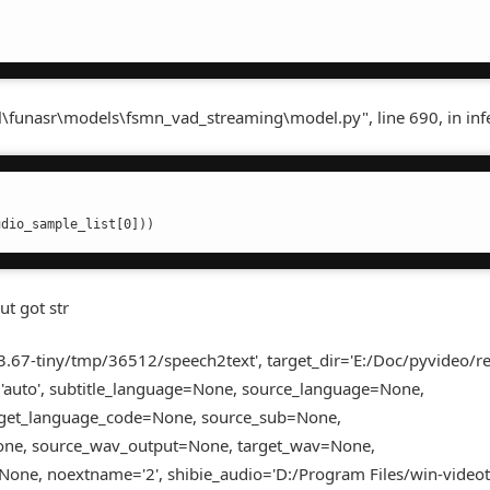
al\funasr\models\fsmn_vad_streaming\model.py", line 690, in inf
udio_sample_list[0]))
ut got str
3.67-tiny/tmp/36512/speech2text', target_dir='E:/Doc/pyvideo/re
='auto', subtitle_language=None, source_language=None,
rget_language_code=None, source_sub=None,
None, source_wav_output=None, target_wav=None,
one, noextname='2', shibie_audio='D:/Program Files/win-videot