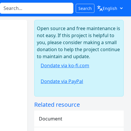
Search
Open source and free maintenance is
not easy. If this project is helpful to
you, please consider making a small
donation to help the project continue
to maintain and update.
Dondate via ko-fi.com
Dondate via PayPal
Related resource
Document