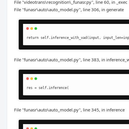
File "videotrans\recognition\_funasr.py", line 60, in _exec
File "funasr\auto\auto_model.py", line 306, in generate
return self.inference_with_vad(input, input_len=in
File "funasr\auto\auto_model.py", line 383, in inference_
res = self.inference(
File "funasr\auto\auto_model.py", line 345, in inference