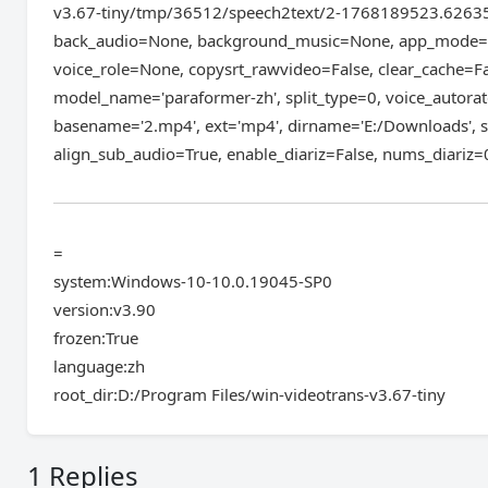
v3.67-tiny/tmp/36512/speech2text/2-1768189523.62635
back_audio=None, background_music=None, app_mode='bia
voice_role=None, copysrt_rawvideo=False, clear_cache=Fa
model_name='paraformer-zh', split_type=0, voice_autora
basename='2.mp4', ext='mp4', dirname='E:/Downloads',
align_sub_audio=True, enable_diariz=False, nums_diariz
=
system:Windows-10-10.0.19045-SP0
version:v3.90
frozen:True
language:zh
root_dir:D:/Program Files/win-videotrans-v3.67-tiny
1 Replies