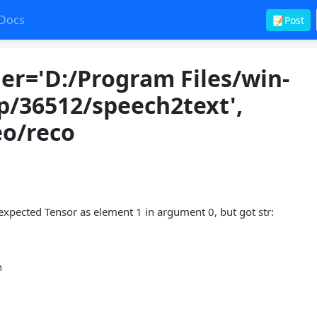
Docs
📝Post
er='D:/Program Files/win-
p/36512/speech2text',
eo/reco
sor as element 1 in argument 0, but got str:
n