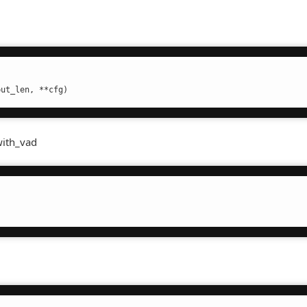
put_len, **cfg)
with_vad