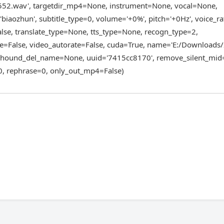
52.wav', targetdir_mp4=None, instrument=None, vocal=None,
ozhun', subtitle_type=0, volume='+0%', pitch='+0Hz', voice_ra
lse, translate_type=None, tts_type=None, recogn_type=2,
te=False, video_autorate=False, cuda=True, name='E:/Downloads
 shound_del_name=None, uuid='7415cc8170', remove_silent_mid=
=0, rephrase=0, only_out_mp4=False)