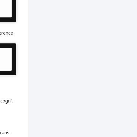
erence
cogn',
rans-