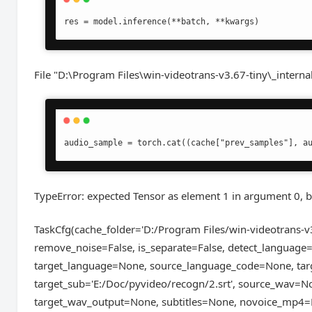
res = model.inference(**batch, **kwargs)
File "D:\Program Files\win-videotrans-v3.67-tiny\_intern
audio_sample = torch.cat((cache["prev_samples"], a
TypeError: expected Tensor as element 1 in argument 0, b
TaskCfg(cache_folder='D:/Program Files/win-videotrans-v
remove_noise=False, is_separate=False, detect_language
target_language=None, source_language_code=None, ta
target_sub='E:/Doc/pyvideo/recogn/2.srt', source_wav=
target_wav_output=None, subtitles=None, novoice_mp4=N