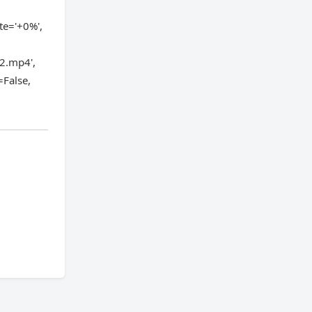
te='+0%',
/2.mp4',
False,