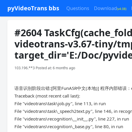
pyVideoTrans bbs
Questions
Download
(v4.08)
#2604 TaskCfg(cache_fold
videotrans-v3.67-tiny/tm
target_dir='E:/Doc/pyvid
103.196.**3 Posted at: 6 months ago
语音识别阶段出错:[阿里FunASR中文(本地)] 程序内部错误：expected Ten
Traceback (most recent call last):
File "videotrans\task\job.py", line 113, in run
File "videotrans\task\_speech2text.py", line 146, in recog
File "videotrans\recognition\__init__.py", line 227, in run
File "videotrans\recognition\_base.py", line 80, in run