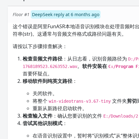
Floor #1
DeepSeek reply at 6 months ago
这个错误是阿里FunASR本地语音识别模块在处理音频
符串(str)。这通常与音频文件格式或路径问题有关。
请按以下步骤排查解决：
检查音频文件路径
：从日志看，识别音频路径为
D:/P
。
软件安装在
1768189523.6263552.wav
C:/Program F
首要怀疑点。
移动软件到纯英文路径
：
关闭软件。
将整个
文件夹
剪切
win-videotrans-v3.67-tiny
重新从新路径启动软件。
检查输入文件
：确认您要识别的文件
E:/Downloads/2
尝试其他识别模式
：
在语音识别设置中，暂时将“识别模式”从“整体识