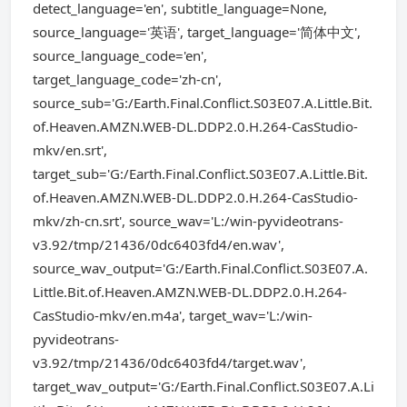
detect_language='en', subtitle_language=None,
source_language='英语', target_language='简体中文',
source_language_code='en',
target_language_code='zh-cn',
source_sub='G:/Earth.Final.Conflict.S03E07.A.Little.Bit.
of.Heaven.AMZN.WEB-DL.DDP2.0.H.264-CasStudio-
mkv/en.srt',
target_sub='G:/Earth.Final.Conflict.S03E07.A.Little.Bit.
of.Heaven.AMZN.WEB-DL.DDP2.0.H.264-CasStudio-
mkv/zh-cn.srt', source_wav='L:/win-pyvideotrans-
v3.92/tmp/21436/0dc6403fd4/en.wav',
source_wav_output='G:/Earth.Final.Conflict.S03E07.A.
Little.Bit.of.Heaven.AMZN.WEB-DL.DDP2.0.H.264-
CasStudio-mkv/en.m4a', target_wav='L:/win-
pyvideotrans-
v3.92/tmp/21436/0dc6403fd4/target.wav',
target_wav_output='G:/Earth.Final.Conflict.S03E07.A.Li