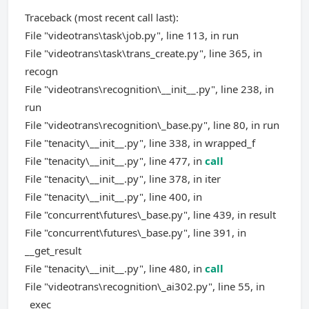
Traceback (most recent call last):
File "videotrans\task\job.py", line 113, in run
File "videotrans\task\trans_create.py", line 365, in
recogn
File "videotrans\recognition\__init__.py", line 238, in
run
File "videotrans\recognition\_base.py", line 80, in run
File "tenacity\__init__.py", line 338, in wrapped_f
File "tenacity\__init__.py", line 477, in
call
File "tenacity\__init__.py", line 378, in iter
File "tenacity\__init__.py", line 400, in
File "concurrent\futures\_base.py", line 439, in result
File "concurrent\futures\_base.py", line 391, in
__get_result
File "tenacity\__init__.py", line 480, in
call
File "videotrans\recognition\_ai302.py", line 55, in
_exec