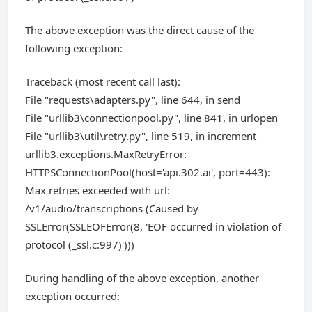
The above exception was the direct cause of the
following exception:
Traceback (most recent call last):
File "requests\adapters.py", line 644, in send
File "urllib3\connectionpool.py", line 841, in urlopen
File "urllib3\util\retry.py", line 519, in increment
urllib3.exceptions.MaxRetryError:
HTTPSConnectionPool(host='api.302.ai', port=443):
Max retries exceeded with url:
/v1/audio/transcriptions (Caused by
SSLError(SSLEOFError(8, 'EOF occurred in violation of
protocol (_ssl.c:997)')))
During handling of the above exception, another
exception occurred: