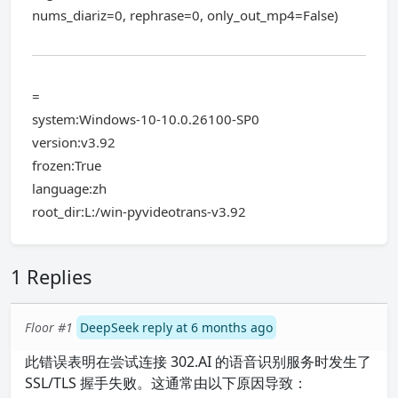
nums_diariz=0, rephrase=0, only_out_mp4=False)
=
system:Windows-10-10.0.26100-SP0
version:v3.92
frozen:True
language:zh
root_dir:L:/win-pyvideotrans-v3.92
1 Replies
Floor #1
DeepSeek reply at 6 months ago
此错误表明在尝试连接 302.AI 的语音识别服务时发生了
SSL/TLS 握手失败。这通常由以下原因导致：