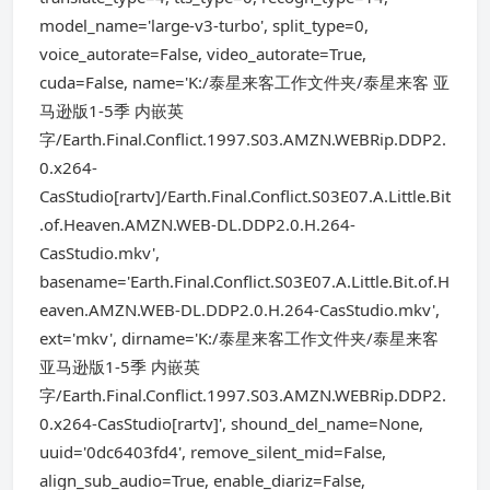
model_name='large-v3-turbo', split_type=0,
voice_autorate=False, video_autorate=True,
cuda=False, name='K:/泰星来客工作文件夹/泰星来客 亚
马逊版1-5季 内嵌英
字/Earth.Final.Conflict.1997.S03.AMZN.WEBRip.DDP2.
0.x264-
CasStudio[rartv]/Earth.Final.Conflict.S03E07.A.Little.Bit
.of.Heaven.AMZN.WEB-DL.DDP2.0.H.264-
CasStudio.mkv',
basename='Earth.Final.Conflict.S03E07.A.Little.Bit.of.H
eaven.AMZN.WEB-DL.DDP2.0.H.264-CasStudio.mkv',
ext='mkv', dirname='K:/泰星来客工作文件夹/泰星来客
亚马逊版1-5季 内嵌英
字/Earth.Final.Conflict.1997.S03.AMZN.WEBRip.DDP2.
0.x264-CasStudio[rartv]', shound_del_name=None,
uuid='0dc6403fd4', remove_silent_mid=False,
align_sub_audio=True, enable_diariz=False,