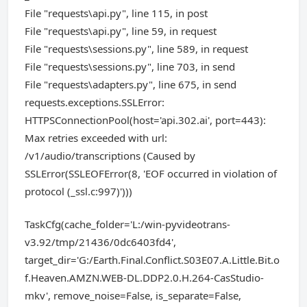
File "requests\api.py", line 115, in post
File "requests\api.py", line 59, in request
File "requests\sessions.py", line 589, in request
File "requests\sessions.py", line 703, in send
File "requests\adapters.py", line 675, in send
requests.exceptions.SSLError:
HTTPSConnectionPool(host='api.302.ai', port=443):
Max retries exceeded with url:
/v1/audio/transcriptions (Caused by
SSLError(SSLEOFError(8, 'EOF occurred in violation of
protocol (_ssl.c:997)')))
TaskCfg(cache_folder='L:/win-pyvideotrans-
v3.92/tmp/21436/0dc6403fd4',
target_dir='G:/Earth.Final.Conflict.S03E07.A.Little.Bit.o
f.Heaven.AMZN.WEB-DL.DDP2.0.H.264-CasStudio-
mkv', remove_noise=False, is_separate=False,