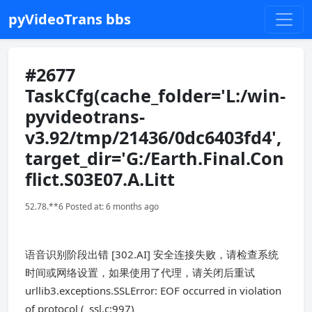
pyVideoTrans bbs
#2677
TaskCfg(cache_folder='L:/win-
pyvideotrans-
v3.92/tmp/21436/0dc6403fd4',
target_dir='G:/Earth.Final.Con
flict.S03E07.A.Litt
52.78.**6 Posted at: 6 months ago
语音识别阶段出错 [302.AI] 安全连接失败，请检查系统
时间或网络设置，如果使用了代理，请关闭后重试
urllib3.exceptions.SSLError: EOF occurred in violation
of protocol (_ssl.c:997)