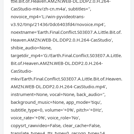
ttle.Bit.of.Heaven.AMZN.WEB-DL.DDP2.0.H.264-
CasStudio-mkv/zh-cn.m4a', subtitles='',
novoice_mp4='L:/win-pyvideotrans-
v3.92/tmp/21436/0dc6403fd4/novoice.mp4',
noextname='Earth.Final.Conflict.S03E07.A.Little.Bit.of.
Heaven.AMZN.WEB-DL.DDP2.0.H.264-CasStudio',
shibie_audio=None,
targetdir_mp4='G:/Earth.Final.Conflict.S03E07.A.Little.
Bit.of.Heaven.AMZN.WEB-DL.DDP2.0.H.264-
CasStudio-
mkv/Earth.Final.Conflict.S03E07.A.Little.Bit.of.Heaven.
AMZN.WEB-DL.DDP2.0.H.264-CasStudio.mp4',
instrument=None, vocal=None, back_audio='',
background_music=None, app_mode='tiqu',
subtitle_type=0, volume='+0%', pitch='+0Hz',
voice_rate='+0%', voice_role='No',
copysrt_rawvideo=False, clear_cache=False,
translate_type=4, tts_type=0, recogn_type=14,