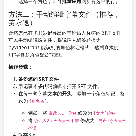
选择一个角色，即可
批量应用
到所有选中的行。
方法二：手动编辑字幕文件（推荐，一
劳永逸）
既然您已有飞书妙记导出的带说话人标签的 SRT 文件，
可以手动编辑该文件，将说话人标签转换为
pyVideoTrans 能识别的角色标记格式，然后直接使
用“字幕多角色配音”功能。
操作步骤：
备份您的 SRT 文件。
用记事本或代码编辑器打开 SRT 文件。
在每一句字幕文本的
开头
，添加一个角色标记，格
式为
。
[角色名]
例如
，将
修改为
。
说话人1：你好
[女声]你好
将
修改为
说话人2：今天天气不错
[男声]今天天气
。
不错
保存文件。