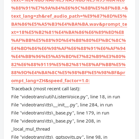
%88%91%E7%9A%84%E6%9C%8B%E5%8F%8B.+&
text_lang=zh&ref_audio_path=%E9%87%8D%E5%
BA%86%E5%A5%B3%E4%BA%BA.wav&prompt_te
xt=18%E5%B2%81%E4%BA%86%E6%89%8D%E8
%AF%BB%E5%88%9D%E4%B8%80%EF%BC%8C%
E4%BD%86%E6%98%AF%E6%88%91%E6%AF%94
%E4%BB%96%E5%A5%BD%E7%82%B9%E3%80%
82%E6%88%9119%E5%B2%81%E8%AF%BB%E5%
88%9D%E4%BA%8C%E5%98%BF%E5%98%BF&pr
ompt_lang=ZH&speed_factor=1.0:
Traceback (most recent call last):
File "videotrans\util\ListenVoice.py", line 18, in run
File "videotrans\tts\__init__.py", line 284, in run
File "videotrans\tts\_base.py", line 179, in run
File "videotrans\tts\_base.py", line 208, in
_local_mul_thread
File "videotrans\tts\_gptsovits.py", line 98, in