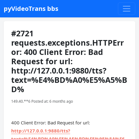
pyVideoTrans bbs
#2721
requests.exceptions.HTTPErr
or: 400 Client Error: Bad
Request for url:
http://127.0.0.1:9880/tts?
text=%E4%BD%A0%E5%A5%B
D%
149.40.**6 Posted at: 6 months ago
400 Client Error: Bad Request for url:
http://127.0.0.1:9880/tts?
text=%E4%BD%A0%E5%A5%BD%E5%95%8A%E6