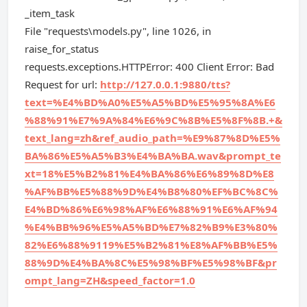
_item_task
File "requests\models.py", line 1026, in
raise_for_status
requests.exceptions.HTTPError: 400 Client Error: Bad
Request for url:
http://127.0.0.1:9880/tts?
text=%E4%BD%A0%E5%A5%BD%E5%95%8A%E6
%88%91%E7%9A%84%E6%9C%8B%E5%8F%8B.+&
text_lang=zh&ref_audio_path=%E9%87%8D%E5%
BA%86%E5%A5%B3%E4%BA%BA.wav&prompt_te
xt=18%E5%B2%81%E4%BA%86%E6%89%8D%E8
%AF%BB%E5%88%9D%E4%B8%80%EF%BC%8C%
E4%BD%86%E6%98%AF%E6%88%91%E6%AF%94
%E4%BB%96%E5%A5%BD%E7%82%B9%E3%80%
82%E6%88%9119%E5%B2%81%E8%AF%BB%E5%
88%9D%E4%BA%8C%E5%98%BF%E5%98%BF&pr
ompt_lang=ZH&speed_factor=1.0