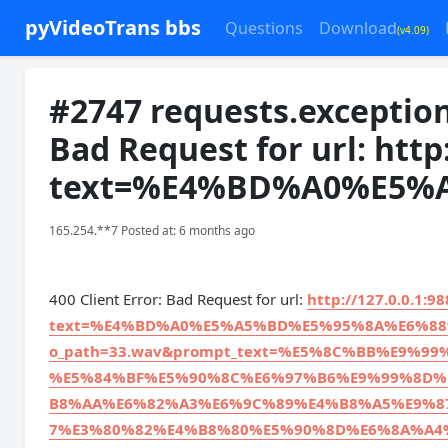
pyVideoTrans bbs
Questions
Download
(v4.09)
#2747 requests.exception
Bad Request for url: http:
text=%E4%BD%A0%E5%
165.254.**7 Posted at: 6 months ago
400 Client Error: Bad Request for url:
http://127.0.0.1:98
text=%E4%BD%A0%E5%A5%BD%E5%95%8A%E6%88%9
o_path=33.wav&prompt_text=%E5%8C%BB%E9%
%E5%84%BF%E5%90%8C%E6%97%B6%E9%99%8D%
B8%AA%E6%82%A3%E6%9C%89%E4%B8%A5%E9%8
7%E3%80%82%E4%B8%80%E5%90%8D%E6%8A%A4