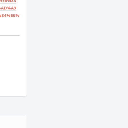
%E6%83
%AD%A9
%84%E6%