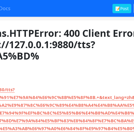
Docs
📝Post
s.HTTPError: 400 Client Erro
//127.0.0.1:9880/tts?
A5%BD%
80/tts?
1%E7%9A%84%E6%9C%8B%E5%8F%8B.+&text_lang=zh&r
99%A2%E9%87%8C%E6%9C%89%E4%B8%A4%E4%B8%AA%E5
E7%94%9F%EF%BC%8C%E5%85%B6%E4%B8%AD%E4%B8
7%8D%E7%9A%84%E5%BF%83%E8%84%8F%E7%BC%BA%E
%E5%A3%AB%E6%97%A0%E6%84%8F%E9%97%B4%E5%B0