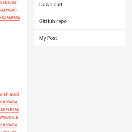
%E6%83
Download
%AD%A9
%84%E6%
GitHub repo
My Post
ef_audi
%A9%B4
%80%E4%
9%99%B
%86%E4