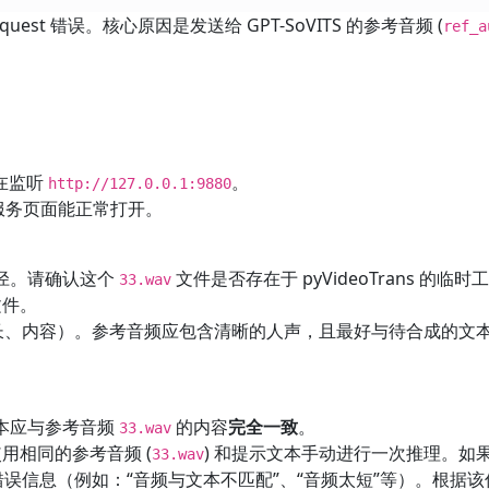
equest 错误。核心原因是发送给 GPT-SoVITS 的参考音频 (
ref_a
正在监听
。
http://127.0.0.1:9880
服务页面能正常打开。
径。请确认这个
文件是否存在于 pyVideoTrans 的临
33.wav
文件。
度、时长、内容）。参考音频应包含清晰的人声，且最好与待合成的文
本应与参考音频
的内容
完全一致
。
33.wav
面，使用相同的参考音频 (
) 和提示文本手动进行一次推理。如
33.wav
体的错误信息（例如：“音频与文本不匹配”、“音频太短”等）。根据