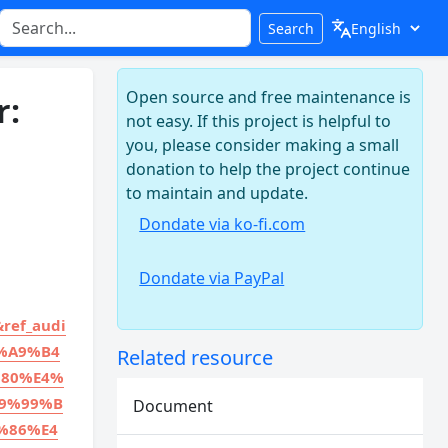
Search
Open source and free maintenance is
r:
not easy. If this project is helpful to
you, please consider making a small
donation to help the project continue
to maintain and update.
Dondate via ko-fi.com
Dondate via PayPal
ef_audi
%A9%B4
Related resource
%80%E4%
9%99%B
Document
%86%E4