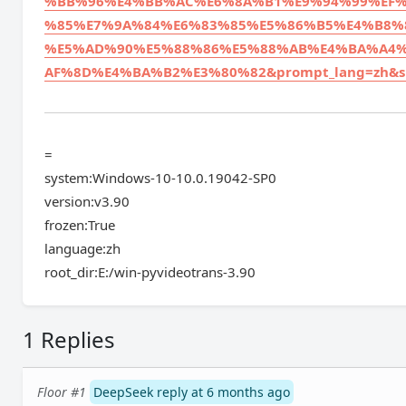
%BB%96%E4%BB%AC%E6%8A%B1%E9%94%99%EF%
%85%E7%9A%84%E6%83%85%E5%86%B5%E4%B8%
%E5%AD%90%E5%88%86%E5%88%AB%E4%BA%A4%
AF%8D%E4%BA%B2%E3%80%82&prompt_lang=zh&spe
=
system:Windows-10-10.0.19042-SP0
version:v3.90
frozen:True
language:zh
root_dir:E:/win-pyvideotrans-3.90
1 Replies
Floor #1
DeepSeek reply at 6 months ago