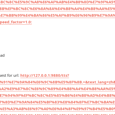
BC%8C%E5%9C%A8%E6%AF%AB%E4%B8%8D%E7%9F%A5
8B%EF%BC%8C%E6%8A%8A%E4%B8%A4%E4%B8%AA%E5
E7%BB%99%E4%BA%86%E5%AF%B9%E6%96%B9%E7%9A
ed_factor=1.0:
ead
est for url:
http://127.0.0.1:9880/tts?
1%E7%9A%84%E6%9C%8B%E5%8F%8B.+&text_lang=zh&r
99%A2%E9%87%8C%E6%9C%89%E4%B8%A4%E4%B8%AA%E5
E7%94%9F%EF%BC%8C%E5%85%B6%E4%B8%AD%E4%B8
7%8D%E7%9A%84%E5%BF%83%E8%84%8F%E7%BC%BA%E
%E5%A3%AB%E6%97%A0%E6%84%8F%E9%97%B4%E5%B0