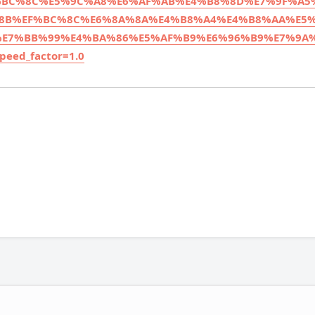
BC%8C%E5%9C%A8%E6%AF%AB%E4%B8%8D%E7%9F%A5
8B%EF%BC%8C%E6%8A%8A%E4%B8%A4%E4%B8%AA%E5
E7%BB%99%E4%BA%86%E5%AF%B9%E6%96%B9%E7%9A
ed_factor=1.0