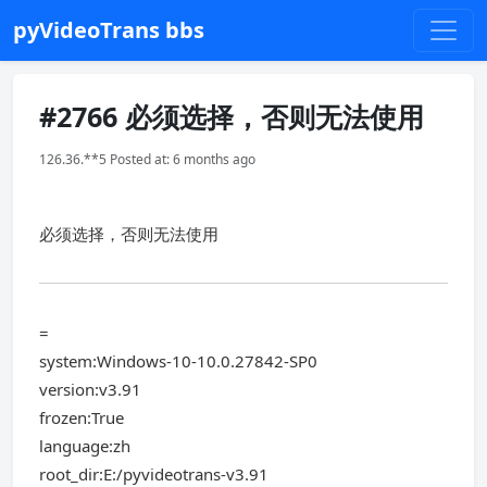
pyVideoTrans bbs
#2766 必须选择，否则无法使用
126.36.**5 Posted at: 6 months ago
必须选择，否则无法使用
=
system:Windows-10-10.0.27842-SP0
version:v3.91
frozen:True
language:zh
root_dir:E:/pyvideotrans-v3.91