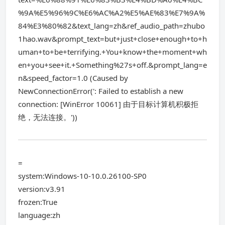
%9A%E5%96%9C%E6%AC%A2%E5%AE%83%E7%9A%
84%E3%80%82&text_lang=zh&ref_audio_path=zhubo
1hao.wav&prompt_text=but+just+close+enough+to+h
uman+to+be+terrifying.+You+know+the+moment+wh
en+you+see+it.+Something%27s+off.&prompt_lang=e
n&speed_factor=1.0 (Caused by
NewConnectionError(': Failed to establish a new
connection: [WinError 10061] 由于目标计算机积极拒
绝，无法连接。'))
=
system:Windows-10-10.0.26100-SP0
version:v3.91
frozen:True
language:zh