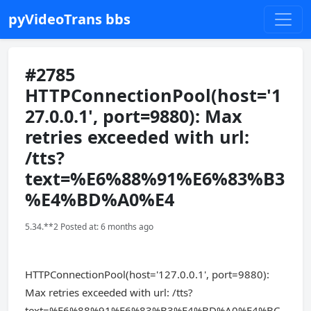
pyVideoTrans bbs
#2785
HTTPConnectionPool(host='1
27.0.0.1', port=9880): Max
retries exceeded with url:
/tts?
text=%E6%88%91%E6%83%B3
%E4%BD%A0%E4
5.34.**2 Posted at: 6 months ago
HTTPConnectionPool(host='127.0.0.1', port=9880):
Max retries exceeded with url: /tts?
text=%E6%88%91%E6%83%B3%E4%BD%A0%E4%BC