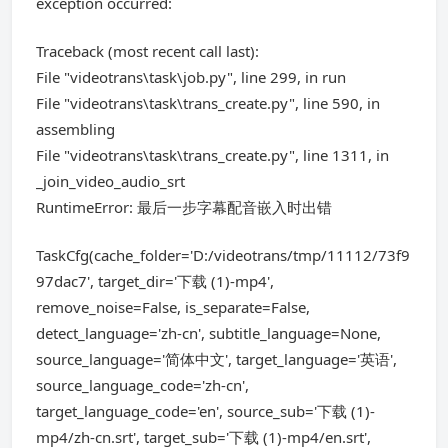
exception occurred:
Traceback (most recent call last):
File "videotrans\task\job.py", line 299, in run
File "videotrans\task\trans_create.py", line 590, in
assembling
File "videotrans\task\trans_create.py", line 1311, in
_join_video_audio_srt
RuntimeError: 最后一步字幕配音嵌入时出错
TaskCfg(cache_folder='D:/videotrans/tmp/11112/73f9
97dac7', target_dir='下载 (1)-mp4',
remove_noise=False, is_separate=False,
detect_language='zh-cn', subtitle_language=None,
source_language='简体中文', target_language='英语',
source_language_code='zh-cn',
target_language_code='en', source_sub='下载 (1)-
mp4/zh-cn.srt', target_sub='下载 (1)-mp4/en.srt',