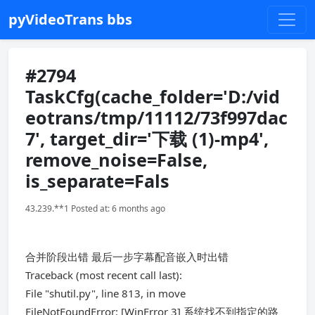
pyVideoTrans bbs
#2794
TaskCfg(cache_folder='D:/vid
eotrans/tmp/11112/73f997dac
7', target_dir='下载 (1)-mp4',
remove_noise=False,
is_separate=Fals
43.239.**1 Posted at: 6 months ago
合并阶段出错 最后一步字幕配音嵌入时出错
Traceback (most recent call last):
File "shutil.py", line 813, in move
FileNotFoundError: [WinError 3] 系统找不到指定的路