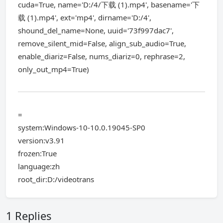
cuda=True, name='D:/4/下载 (1).mp4', basename='下
载 (1).mp4', ext='mp4', dirname='D:/4',
shound_del_name=None, uuid='73f997dac7',
remove_silent_mid=False, align_sub_audio=True,
enable_diariz=False, nums_diariz=0, rephrase=2,
only_out_mp4=True)
=
system:Windows-10-10.0.19045-SP0
version:v3.91
frozen:True
language:zh
root_dir:D:/videotrans
1 Replies