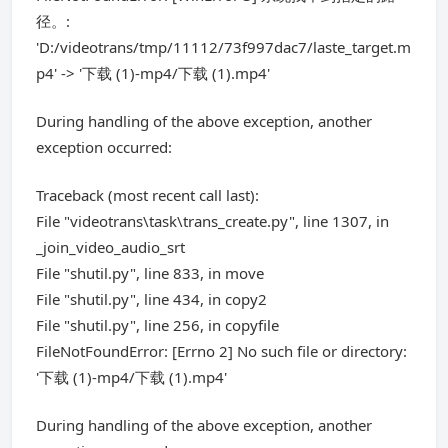
径。:
'D:/videotrans/tmp/11112/73f997dac7/laste_target.m
p4' -> '下载 (1)-mp4/下载 (1).mp4'
During handling of the above exception, another
exception occurred:
Traceback (most recent call last):
File "videotrans\task\trans_create.py", line 1307, in
_join_video_audio_srt
File "shutil.py", line 833, in move
File "shutil.py", line 434, in copy2
File "shutil.py", line 256, in copyfile
FileNotFoundError: [Errno 2] No such file or directory:
'下载 (1)-mp4/下载 (1).mp4'
During handling of the above exception, another