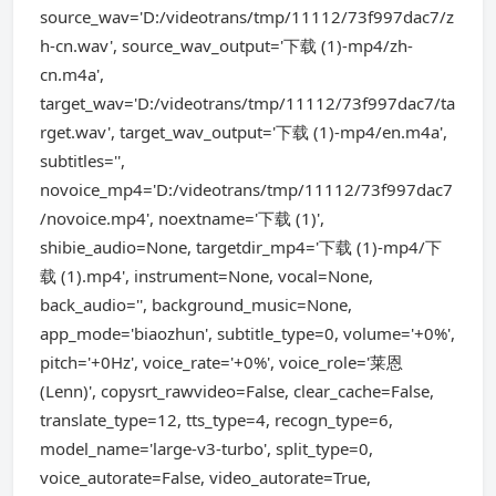
source_wav='D:/videotrans/tmp/11112/73f997dac7/z
h-cn.wav', source_wav_output='下载 (1)-mp4/zh-
cn.m4a',
target_wav='D:/videotrans/tmp/11112/73f997dac7/ta
rget.wav', target_wav_output='下载 (1)-mp4/en.m4a',
subtitles='',
novoice_mp4='D:/videotrans/tmp/11112/73f997dac7
/novoice.mp4', noextname='下载 (1)',
shibie_audio=None, targetdir_mp4='下载 (1)-mp4/下
载 (1).mp4', instrument=None, vocal=None,
back_audio='', background_music=None,
app_mode='biaozhun', subtitle_type=0, volume='+0%',
pitch='+0Hz', voice_rate='+0%', voice_role='莱恩
(Lenn)', copysrt_rawvideo=False, clear_cache=False,
translate_type=12, tts_type=4, recogn_type=6,
model_name='large-v3-turbo', split_type=0,
voice_autorate=False, video_autorate=True,