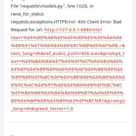
File "requests\models.py", line 1026, in
raise_for_status
requests.exceptions.HTTPError: 400 Client Error: Bad
Request for url:
http://127.0.0.1:9880/tts?
text=%E4%BD%A0%E5%A5%BD%E5%95%8A%E6
%88%91%E7%9A%84%E6%9C%8B%E5%8F%8B.+&
text_lang=zh&ref_audio_path=456.wav&prompt_t
ext=%E4%BA%BA%E7%94%9F%E7%9A%84%E6%
84%8F%E4%B9%89%E6%98%AF%E4%BB%80%E4
%B9%88%EF%BC%9F%E4%B8%96%E4%B8%8A%E
6%9C%AC%E6%97%A0%E4%BA%8B%EF%BC%8C
%E5%BA%B8%E4%BA%BA%E8%87%AA%E6%89%
B0%E4%B9%8B%E3%80%82%EF%BC%81&prompt
_lang=zh&speed_factor=1.0