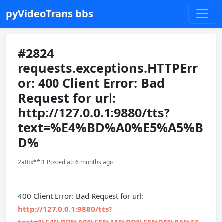
pyVideoTrans bbs
#2824
requests.exceptions.HTTPErr
or: 400 Client Error: Bad
Request for url:
http://127.0.0.1:9880/tts?
text=%E4%BD%A0%E5%A5%B
D%
2a0b:**:1 Posted at: 6 months ago
400 Client Error: Bad Request for url:
http://127.0.0.1:9880/tts?
text=%E4%BD%A0%E5%A5%BD%E5%95%8A%E6