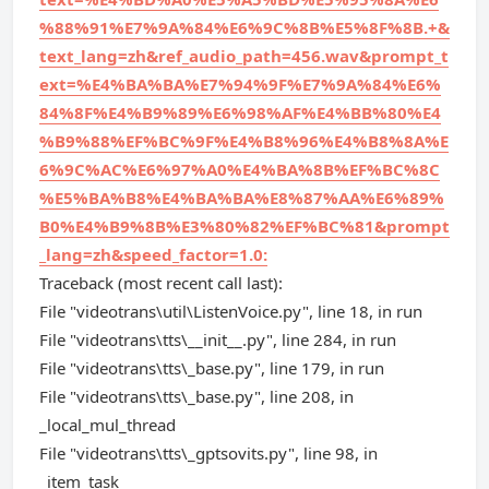
%88%91%E7%9A%84%E6%9C%8B%E5%8F%8B.+&
text_lang=zh&ref_audio_path=456.wav&prompt_t
ext=%E4%BA%BA%E7%94%9F%E7%9A%84%E6%
84%8F%E4%B9%89%E6%98%AF%E4%BB%80%E4
%B9%88%EF%BC%9F%E4%B8%96%E4%B8%8A%E
6%9C%AC%E6%97%A0%E4%BA%8B%EF%BC%8C
%E5%BA%B8%E4%BA%BA%E8%87%AA%E6%89%
B0%E4%B9%8B%E3%80%82%EF%BC%81&prompt
_lang=zh&speed_factor=1.0:
Traceback (most recent call last):
File "videotrans\util\ListenVoice.py", line 18, in run
File "videotrans\tts\__init__.py", line 284, in run
File "videotrans\tts\_base.py", line 179, in run
File "videotrans\tts\_base.py", line 208, in
_local_mul_thread
File "videotrans\tts\_gptsovits.py", line 98, in
_item_task