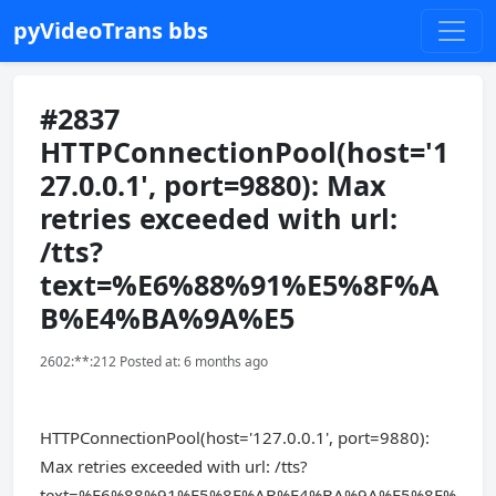
pyVideoTrans bbs
#2837
HTTPConnectionPool(host='1
27.0.0.1', port=9880): Max
retries exceeded with url:
/tts?
text=%E6%88%91%E5%8F%A
B%E4%BA%9A%E5
2602:**:212 Posted at: 6 months ago
HTTPConnectionPool(host='127.0.0.1', port=9880):
Max retries exceeded with url: /tts?
text=%E6%88%91%E5%8F%AB%E4%BA%9A%E5%8E%