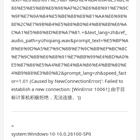
86%E5%85%8B%E6%96%AF%2C%E6%88%91%E7%9C
%9F%E7%9A%84%E5%BE%88%E8%81%AA%E6%98%
8E%2C%E7%9B%B4%E5%88%B0%E4%B8%8B%E6%A
C%A1%E5%86%8D%E8%A7%81.+&text_lang=zh&ref_
audio_path=yizhiqiang.wav&prompt_text=%E5%BF%A
B%E6%9D%A5%E7%9C%8B%E7%9C%8B%EF%BC%8C
%E7%9C%8B%E6%88%91%E7%BB%99%E4%BD%A0%
E5%87%86%E5%A4%87%E4%BA%86%E4%BB%80%E
4%B9%88%E3%80%82&prompt_lang=zh&speed_fact
or=1.01 (Caused by NewConnectionError(': Failed to
establish a new connection: [WinError 10061] 由于目
标计算机积极拒绝，无法连接。'))
=
system:Windows-10-10.0.26100-SP0