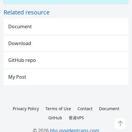
Related resource
Document
Download
GitHub repo
My Post
Privacy Policy
Terms of Use
Contact
Document
GitHub
香港VPS
↑
© 2026
bbs.pyvideotrans.com