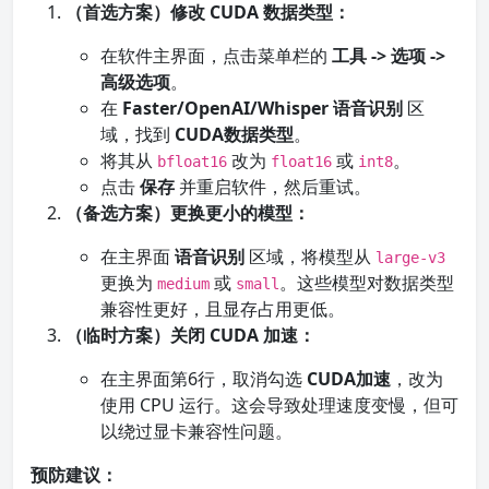
（首选方案）修改 CUDA 数据类型：
在软件主界面，点击菜单栏的
工具 -> 选项 ->
高级选项
。
在
Faster/OpenAI/Whisper 语音识别
区
域，找到
CUDA数据类型
。
将其从
改为
或
。
bfloat16
float16
int8
点击
保存
并重启软件，然后重试。
（备选方案）更换更小的模型：
在主界面
语音识别
区域，将模型从
large-v3
更换为
或
。这些模型对数据类型
medium
small
兼容性更好，且显存占用更低。
（临时方案）关闭 CUDA 加速：
在主界面第6行，取消勾选
CUDA加速
，改为
使用 CPU 运行。这会导致处理速度变慢，但可
以绕过显卡兼容性问题。
预防建议：