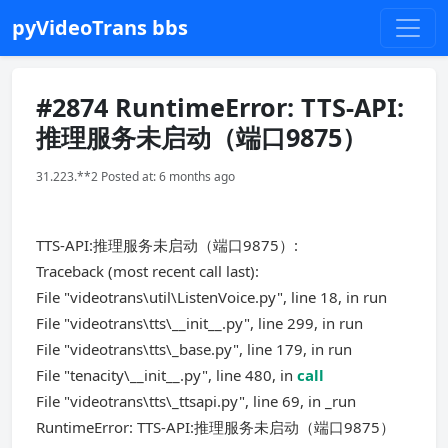
pyVideoTrans bbs
#2874 RuntimeError: TTS-API:
推理服务未启动（端口9875）
31.223.**2 Posted at: 6 months ago
TTS-API:推理服务未启动（端口9875）:
Traceback (most recent call last):
File "videotrans\util\ListenVoice.py", line 18, in run
File "videotrans\tts\__init__.py", line 299, in run
File "videotrans\tts\_base.py", line 179, in run
File "tenacity\__init__.py", line 480, in
call
File "videotrans\tts\_ttsapi.py", line 69, in _run
RuntimeError: TTS-API:推理服务未启动（端口9875）