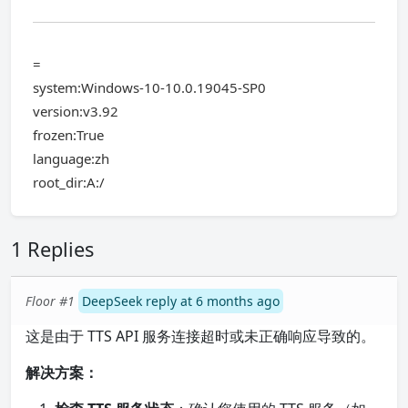
=
system:Windows-10-10.0.19045-SP0
version:v3.92
frozen:True
language:zh
root_dir:A:/
1 Replies
Floor #1
DeepSeek reply at 6 months ago
这是由于 TTS API 服务连接超时或未正确响应导致的。
解决方案：