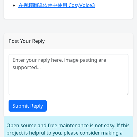
在视频翻译软件中使用 CosyVoice3
Post Your Reply
Submit Reply
Open source and free maintenance is not easy. If this
project is helpful to you, please consider making a