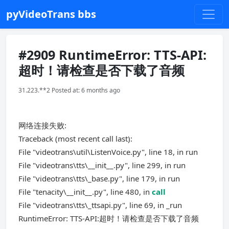
pyVideoTrans bbs
#2909 RuntimeError: TTS-API:
超时！请检查是否下载了音频
31.223.**2 Posted at: 6 months ago
网络连接失败:
Traceback (most recent call last):
File "videotrans\util\ListenVoice.py", line 18, in run
File "videotrans\tts\__init__.py", line 299, in run
File "videotrans\tts\_base.py", line 179, in run
File "tenacity\__init__.py", line 480, in
call
File "videotrans\tts\_ttsapi.py", line 69, in _run
RuntimeError: TTS-API:超时！请检查是否下载了音频