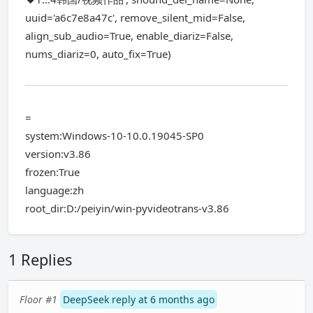
uuid='a6c7e8a47c', remove_silent_mid=False,
align_sub_audio=True, enable_diariz=False,
nums_diariz=0, auto_fix=True)
=
system:Windows-10-10.0.19045-SP0
version:v3.86
frozen:True
language:zh
root_dir:D:/peiyin/win-pyvideotrans-v3.86
1 Replies
Floor #1
DeepSeek reply at 6 months ago