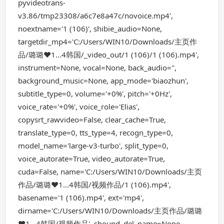
pyvideotrans-
v3.86/tmp23308/a6c7e8a47c/novoice.mp4',
noextname='1 (106)', shibie_audio=None,
targetdir_mp4='C:/Users/WIN10/Downloads/主页作
品/璐璐❤️1...4韩国/_video_out/1 (106)/1 (106).mp4',
instrument=None, vocal=None, back_audio='',
background_music=None, app_mode='biaozhun',
subtitle_type=0, volume='+0%', pitch='+0Hz',
voice_rate='+0%', voice_role='Elias',
copysrt_rawvideo=False, clear_cache=True,
translate_type=0, tts_type=4, recogn_type=0,
model_name='large-v3-turbo', split_type=0,
voice_autorate=True, video_autorate=True,
cuda=False, name='C:/Users/WIN10/Downloads/主页
作品/璐璐❤️1...4韩国/视频作品/1 (106).mp4',
basename='1 (106).mp4', ext='mp4',
dirname='C:/Users/WIN10/Downloads/主页作品/璐璐
❤️1...4韩国/视频作品', shound_del_name=None,