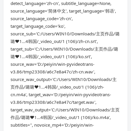
detect_language='zh-cn', subtitle_language=None,
source_language='简体中文', target_language='韩语',
source_language_code='zh-cn',
target_language_code='ko',
source_sub='C:/Users/WIN10/Downloads/主页作品/璐
璐❤️1...4韩国/_video_out/1 (106)/zh-cn.srt',
target_sub='C:/Users/WIN10/Downloads/主页作品/璐
璐❤️1...4韩国/_video_out/1 (106)/ko.srt',
source_wav='D:/peiyin/win-pyvideotrans-
v3.86/tmp23308/a6c7e8a47c/zh-cn.wav',
source_wav_output='C:/Users/WIN10/Downloads/主
页作品/璐璐❤️1...4韩国/_video_out/1 (106)/zh-
cn.m4a', target_wav='D:/peiyin/win-pyvideotrans-
v3.86/tmp23308/a6c7e8a47c/target.wav',
target_wav_output='C:/Users/WIN10/Downloads/主页
作品/璐璐❤️1...4韩国/_video_out/1 (106)/ko.m4a',
subtitles='', novoice_mp4='D:/peiyin/win-