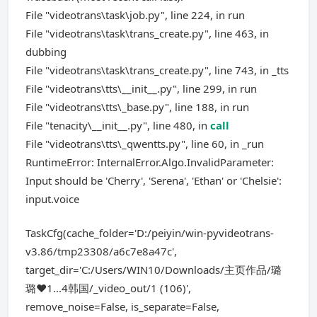
File "videotrans\task\job.py", line 224, in run
File "videotrans\task\trans_create.py", line 463, in
dubbing
File "videotrans\task\trans_create.py", line 743, in _tts
File "videotrans\tts\__init__.py", line 299, in run
File "videotrans\tts\_base.py", line 188, in run
File "tenacity\__init__.py", line 480, in
call
File "videotrans\tts\_qwentts.py", line 60, in _run
RuntimeError: InternalError.Algo.InvalidParameter:
Input should be 'Cherry', 'Serena', 'Ethan' or 'Chelsie':
input.voice
TaskCfg(cache_folder='D:/peiyin/win-pyvideotrans-
v3.86/tmp23308/a6c7e8a47c',
target_dir='C:/Users/WIN10/Downloads/主页作品/璐
璐❤️1...4韩国/_video_out/1 (106)',
remove_noise=False, is_separate=False,