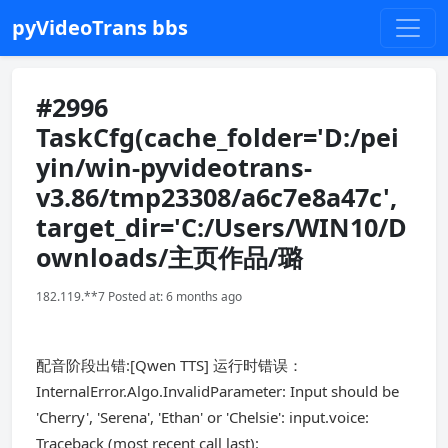
pyVideoTrans bbs
#2996
TaskCfg(cache_folder='D:/pei
yin/win-pyvideotrans-
v3.86/tmp23308/a6c7e8a47c',
target_dir='C:/Users/WIN10/D
ownloads/主页作品/璐
182.119.**7 Posted at: 6 months ago
配音阶段出错:[Qwen TTS] 运行时错误：
InternalError.Algo.InvalidParameter: Input should be
'Cherry', 'Serena', 'Ethan' or 'Chelsie': input.voice:
Traceback (most recent call last):