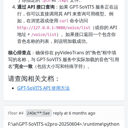
了你指定的
和
文件。
.pth
.ckpt
通过 API 接口查询
：如果 GPT-SoVITS 服务正在运
行，你可以直接调用其 API 来查询可用模型。例
如，在浏览器或使用
命令访问
curl
（或你的 API
http://127.0.0.1:9880/voice/list
地址 +
）。如果接口返回一个包含你
/voice/list
音色名称的列表，则说明加载成功。
核心排查点
：确保你在 pyVideoTrans 的“角色”框中填
写的名称，与 GPT-SoVITS 服务中实际加载的音色“引用
名”
完全一致
（包括大小写和特殊字符）。
请查阅相关文档：
GPT-SoVITS API 使用方法
Floor #4
240e:**:5ae
reply at 6 months ago
F:\ai\GPT-SoVITS-v2pro-20250604>.\runtime\python