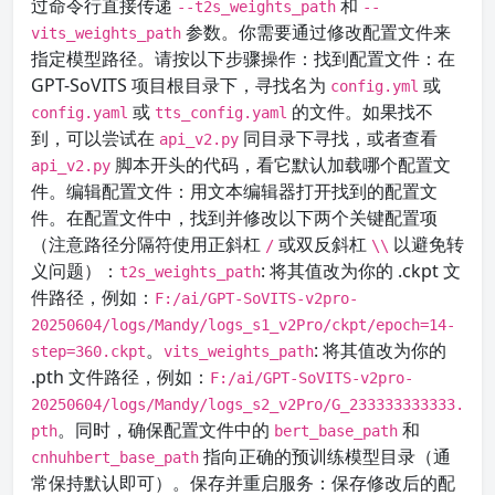
过命令行直接传递
和
--t2s_weights_path
--
参数。你需要通过修改配置文件来
vits_weights_path
指定模型路径。请按以下步骤操作：找到配置文件：在
GPT-SoVITS 项目根目录下，寻找名为
或
config.yml
或
的文件。如果找不
config.yaml
tts_config.yaml
到，可以尝试在
同目录下寻找，或者查看
api_v2.py
脚本开头的代码，看它默认加载哪个配置文
api_v2.py
件。编辑配置文件：用文本编辑器打开找到的配置文
件。在配置文件中，找到并修改以下两个关键配置项
（注意路径分隔符使用正斜杠
或双反斜杠
以避免转
/
\\
义问题）：
: 将其值改为你的 .ckpt 文
t2s_weights_path
件路径，例如：
F:/ai/GPT-SoVITS-v2pro-
20250604/logs/Mandy/logs_s1_v2Pro/ckpt/epoch=14-
。
: 将其值改为你的
step=360.ckpt
vits_weights_path
.pth 文件路径，例如：
F:/ai/GPT-SoVITS-v2pro-
20250604/logs/Mandy/logs_s2_v2Pro/G_233333333333.
。同时，确保配置文件中的
和
pth
bert_base_path
指向正确的预训练模型目录（通
cnhuhbert_base_path
常保持默认即可）。保存并重启服务：保存修改后的配