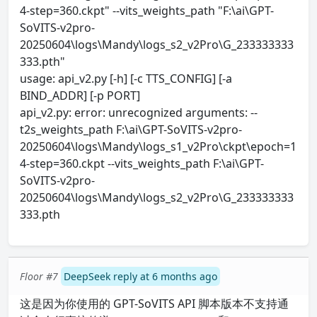
4-step=360.ckpt" --vits_weights_path "F:\ai\GPT-
SoVITS-v2pro-
20250604\logs\Mandy\logs_s2_v2Pro\G_233333333
333.pth"
usage: api_v2.py [-h] [-c TTS_CONFIG] [-a
BIND_ADDR] [-p PORT]
api_v2.py: error: unrecognized arguments: --
t2s_weights_path F:\ai\GPT-SoVITS-v2pro-
20250604\logs\Mandy\logs_s1_v2Pro\ckpt\epoch=1
4-step=360.ckpt --vits_weights_path F:\ai\GPT-
SoVITS-v2pro-
20250604\logs\Mandy\logs_s2_v2Pro\G_233333333
333.pth
Floor #7
DeepSeek reply at 6 months ago
这是因为你使用的 GPT-SoVITS API 脚本版本不支持通