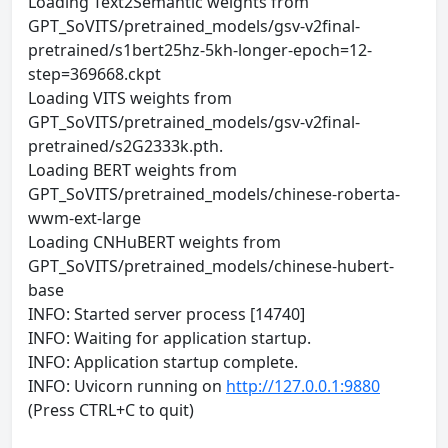
Loading Text2Semantic weights from
GPT_SoVITS/pretrained_models/gsv-v2final-
pretrained/s1bert25hz-5kh-longer-epoch=12-
step=369668.ckpt
Loading VITS weights from
GPT_SoVITS/pretrained_models/gsv-v2final-
pretrained/s2G2333k.pth.
Loading BERT weights from
GPT_SoVITS/pretrained_models/chinese-roberta-
wwm-ext-large
Loading CNHuBERT weights from
GPT_SoVITS/pretrained_models/chinese-hubert-
base
INFO: Started server process [14740]
INFO: Waiting for application startup.
INFO: Application startup complete.
INFO: Uvicorn running on
http://127.0.0.1:9880
(Press CTRL+C to quit)