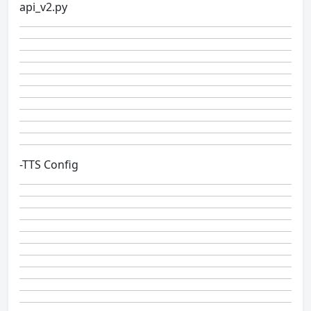
api_v2.py
-TTS Config