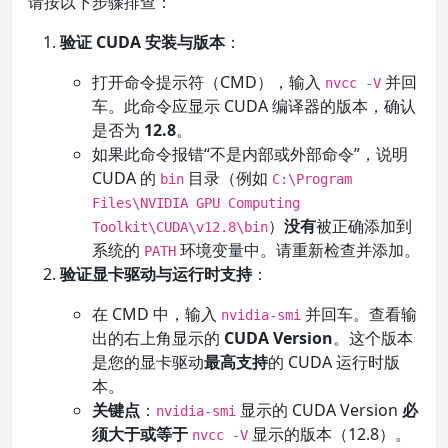
请按以下步骤排查：
验证 CUDA 安装与版本
：
打开命令提示符（CMD），输入
并回
nvcc -V
车。此命令应显示 CUDA 编译器的版本，确认
是否为
12.8
。
如果此命令报错“不是内部或外部命令”，说明
CUDA 的
目录（例如
bin
C:\Program
Files\NVIDIA GPU Computing
）
没有
被正确添加到
Toolkit\CUDA\v12.8\bin
系统的
环境变量中。请重新检查并添加。
PATH
验证显卡驱动与运行时支持
：
在 CMD 中，输入
并回车。查看输
nvidia-smi
出的右上角显示的
CUDA Version
。这个版本
是您的显卡驱动
最高支持
的 CUDA 运行时版
本。
关键点
：
显示的 CUDA Version
必
nvidia-smi
须大于或等于
显示的版本（12.8）。
nvcc -V