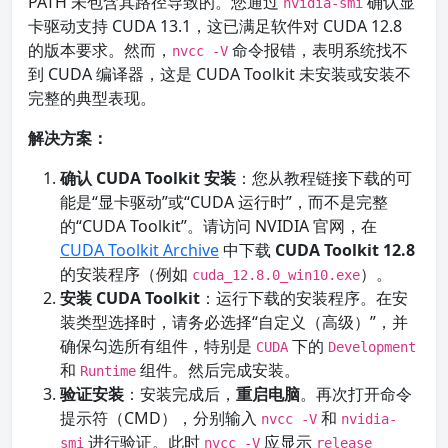
PATH 未包含其路径导致的。您通过
确认显
nvidia-smi
卡驱动支持 CUDA 13.1，这已满足软件对 CUDA 12.8
的版本要求。然而，
命令报错，表明系统找不
nvcc -V
到 CUDA 编译器，这是 CUDA Toolkit 未安装或安装不
完整的典型表现。
解决方案：
确认 CUDA Toolkit 安装
：您从教程链接下载的可
能是“显卡驱动”或“CUDA 运行时”，而不是完整
的“CUDA Toolkit”。请访问 NVIDIA 官网，在
CUDA Toolkit Archive
中下载
CUDA Toolkit 12.8
的安装程序（例如
）。
cuda_12.8.0_win10.exe
安装 CUDA Toolkit
：运行下载的安装程序。在安
装类型选择时，请务必选择“自定义（高级）”，并
确保勾选所有组件，特别是
下的
CUDA
Development
和
组件。然后完成安装。
Runtime
验证安装
：安装完成后，
重启电脑
。再次打开命令
提示符（CMD），分别输入
和
nvcc -V
nvidia-
进行验证。此时
应显示
smi
nvcc -V
release