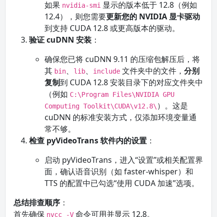
如果
显示的版本低于 12.8（例如
nvidia-smi
12.4），则您需要
更新您的 NVIDIA 显卡驱动
到支持 CUDA 12.8 或更高版本的驱动。
验证 cuDNN 安装
：
确保您已将 cuDNN 9.11 的压缩包解压后，将
其
、
、
文件夹中的文件，
分别
bin
lib
include
复制
到 CUDA 12.8 安装目录下的对应文件夹中
（例如
C:\Program Files\NVIDIA GPU
）。这是
Computing Toolkit\CUDA\v12.8\
cuDNN 的标准安装方式，仅添加环境变量通
常不够。
检查 pyVideoTrans 软件内的设置
：
启动 pyVideoTrans，进入“设置”或相关配置界
面，确认语音识别（如 faster-whisper）和
TTS 的配置中已勾选“使用 CUDA 加速”选项。
总结排查顺序
：
首先确保
命令可用并显示 12.8。
nvcc -V