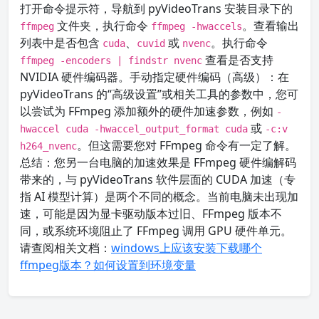
打开命令提示符，导航到 pyVideoTrans 安装目录下的
文件夹，执行命令
。查看输出
ffmpeg
ffmpeg -hwaccels
列表中是否包含
、
或
。执行命令
cuda
cuvid
nvenc
查看是否支持
ffmpeg -encoders | findstr nvenc
NVIDIA 硬件编码器。手动指定硬件编码（高级）：在
pyVideoTrans 的“高级设置”或相关工具的参数中，您可
以尝试为 FFmpeg 添加额外的硬件加速参数，例如
-
或
hwaccel cuda -hwaccel_output_format cuda
-c:v
。但这需要您对 FFmpeg 命令有一定了解。
h264_nvenc
总结：您另一台电脑的加速效果是 FFmpeg 硬件编解码
带来的，与 pyVideoTrans 软件层面的 CUDA 加速（专
指 AI 模型计算）是两个不同的概念。当前电脑未出现加
速，可能是因为显卡驱动版本过旧、FFmpeg 版本不
同，或系统环境阻止了 FFmpeg 调用 GPU 硬件单元。
请查阅相关文档：
windows上应该安装下载哪个
ffmpeg版本？如何设置到环境变量