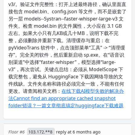
v3/。验证文件完整性：打开上述最终路径，确认里面直
接包含 model.bin、config.json 等文件，而不是嵌套了
另一层 models--Systran--faster-whisper-large-v3 文
件夹。检查 model.bin 的文件属性，大小应在 3.1 GB
左右。如果大小只有几KB或几十MB，说明下载不完
整，必须删除并重新下载。清理缓存与重启：在
pyVideoTrans 软件中，点击顶部菜单“工具” -> “清理缓
存”。完全关闭软件，然后重新启动 sp.exe。在“语音识
别渠道”中选择“faster-whisper”，模型选择“large-
v3”，再次尝试。关键点总结：必须从 ModelScope 下
载完整包，避免从 HuggingFace 下载因网络导致的文
件残缺。文件夹名称和路径必须完全一致，不能有任何
更改。请查阅相关文档：
在线下载AI模型失败的解决办
法
Cannot find an appropriate cached snapshot
folder错误？一篇文章彻底搞定huggingface下载难题
Floor #6
103.172.**8
reply at 6 months ago