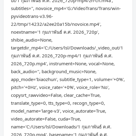
ut/1 กุมภาพันธ์ ค.ศ. 2026_720p-mp4/zh-cn.m4a',
subtitles='', novoice_mp4='G:/VideoTrans/Trans/win-
pyvideotrans-v3.96-
22/tmp/14232/a2ee20a15b/novoice.mp4',
noextname='1 กุมภาพันธ์ ค.ศ. 2026_720p',
shibie_audio=None,
targetdir_mp4='C:/Users/lsl/Downloads/_video_out/1
กุมภาพันธ์ ค.ศ. 2026_720p-mp4/1 กุมภาพันธ์ ค.ศ.
2026_720p.mp4', instrument=None, vocal=None,
back_audio='', background_music=None,
app_mode='biaozhun', subtitle_type=1, volume='+0%',
pitch='+0Hz', voice_rate='+0%', voice_role='No',
copysrt_rawvideo=False, clear_cache=True,
translate_type=0, tts_type=0, recogn_type=0,
model_name='large-v3', voice_autorate=True,
video_autorate=False, cuda=True,
name='C:/Users/lsl/Downloads/1 กุมภาพันธ์ ค.ศ.
2026_720p.mp4', basename='1 กุมภาพันธ์ ค.ศ.