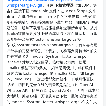
whisper-large-v3.git
。使用
下载管理器
（如 IDM、迅
雷）直接下载 model.bin 文件：在 ModelScope 文件
页面，右键点击 model.bin 文件的下载链接，选择“复
制链接地址”。将链接粘贴到下载管理器（如IDM）中新
建任务，通常下载管理器能提供加速和断点续传。从其
他国内镜像源寻找预下载的模型包：在百度网盘、阿里
云盘等平台搜索“faster-whisper-large-v3 模
型”或“Systran faster-whisper-large-v3”，有时会有用
户分享的完整压缩包。下载后，同样需要将解压出的文
件夹重命名为 models--Systran--faster-whisper-
large-v3 并放入指定目录。临时解决方案：使用
smaller 模型或在线识别：如果急需使用，可在软件中
暂时选择 faster-whisper 的 smaller 模型（如 large-
v2、medium），这些模型文件较小，下载可能更快。
或者，切换到完全在线的语音识别渠道（如 OpenAI
Whisper API、阿里百炼 Qwen3-ASR），无需下载本地
大模型。关键步骤：无论从何处下载，最终必须将完整
的 models--Systran--faster-whisper-large-v3 文件夹