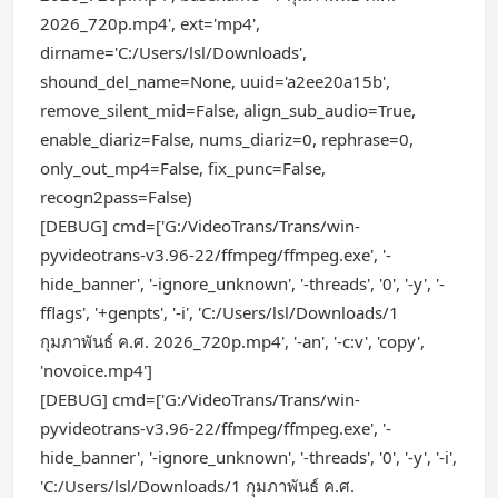
2026_720p.mp4', ext='mp4',
dirname='C:/Users/lsl/Downloads',
shound_del_name=None, uuid='a2ee20a15b',
remove_silent_mid=False, align_sub_audio=True,
enable_diariz=False, nums_diariz=0, rephrase=0,
only_out_mp4=False, fix_punc=False,
recogn2pass=False)
[DEBUG] cmd=['G:/VideoTrans/Trans/win-
pyvideotrans-v3.96-22/ffmpeg/ffmpeg.exe', '-
hide_banner', '-ignore_unknown', '-threads', '0', '-y', '-
fflags', '+genpts', '-i', 'C:/Users/lsl/Downloads/1
กุมภาพันธ์ ค.ศ. 2026_720p.mp4', '-an', '-c:v', 'copy',
'novoice.mp4']
[DEBUG] cmd=['G:/VideoTrans/Trans/win-
pyvideotrans-v3.96-22/ffmpeg/ffmpeg.exe', '-
hide_banner', '-ignore_unknown', '-threads', '0', '-y', '-i',
'C:/Users/lsl/Downloads/1 กุมภาพันธ์ ค.ศ.