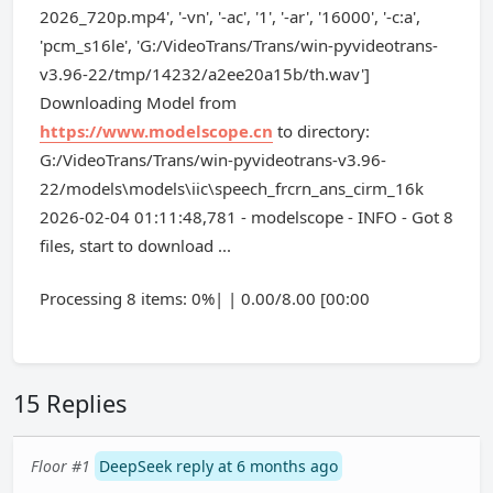
2026_720p.mp4', '-vn', '-ac', '1', '-ar', '16000', '-c:a',
'pcm_s16le', 'G:/VideoTrans/Trans/win-pyvideotrans-
v3.96-22/tmp/14232/a2ee20a15b/th.wav']
Downloading Model from
https://www.modelscope.cn
to directory:
G:/VideoTrans/Trans/win-pyvideotrans-v3.96-
22/models\models\iic\speech_frcrn_ans_cirm_16k
2026-02-04 01:11:48,781 - modelscope - INFO - Got 8
files, start to download ...
Processing 8 items: 0%| | 0.00/8.00 [00:00
15 Replies
Floor #1
DeepSeek reply at 6 months ago