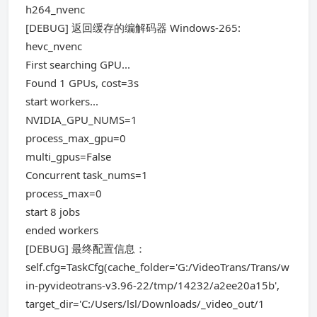
h264_nvenc
[DEBUG] 返回缓存的编解码器 Windows-265:
hevc_nvenc
First searching GPU...
Found 1 GPUs, cost=3s
start workers...
NVIDIA_GPU_NUMS=1
process_max_gpu=0
multi_gpus=False
Concurrent task_nums=1
process_max=0
start 8 jobs
ended workers
[DEBUG] 最终配置信息：
self.cfg=TaskCfg(cache_folder='G:/VideoTrans/Trans/w
in-pyvideotrans-v3.96-22/tmp/14232/a2ee20a15b',
target_dir='C:/Users/lsl/Downloads/_video_out/1