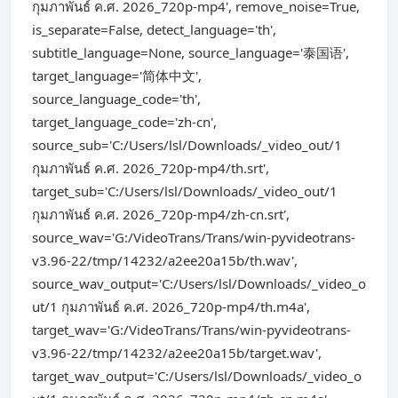
กุมภาพันธ์ ค.ศ. 2026_720p-mp4', remove_noise=True,
is_separate=False, detect_language='th',
subtitle_language=None, source_language='泰国语',
target_language='简体中文',
source_language_code='th',
target_language_code='zh-cn',
source_sub='C:/Users/lsl/Downloads/_video_out/1
กุมภาพันธ์ ค.ศ. 2026_720p-mp4/th.srt',
target_sub='C:/Users/lsl/Downloads/_video_out/1
กุมภาพันธ์ ค.ศ. 2026_720p-mp4/zh-cn.srt',
source_wav='G:/VideoTrans/Trans/win-pyvideotrans-
v3.96-22/tmp/14232/a2ee20a15b/th.wav',
source_wav_output='C:/Users/lsl/Downloads/_video_o
ut/1 กุมภาพันธ์ ค.ศ. 2026_720p-mp4/th.m4a',
target_wav='G:/VideoTrans/Trans/win-pyvideotrans-
v3.96-22/tmp/14232/a2ee20a15b/target.wav',
target_wav_output='C:/Users/lsl/Downloads/_video_o