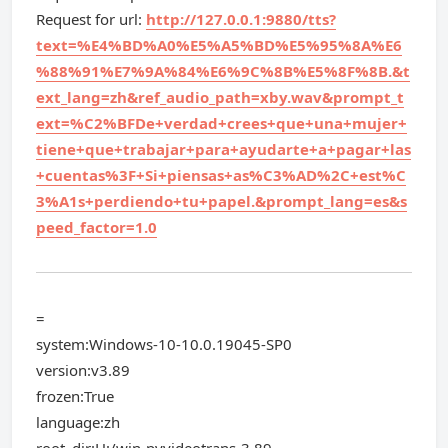
Request for url:
http://127.0.0.1:9880/tts?
text=%E4%BD%A0%E5%A5%BD%E5%95%8A%E6
%88%91%E7%9A%84%E6%9C%8B%E5%8F%8B.&t
ext_lang=zh&ref_audio_path=xby.wav&prompt_t
ext=%C2%BFDe+verdad+crees+que+una+mujer+
tiene+que+trabajar+para+ayudarte+a+pagar+las
+cuentas%3F+Si+piensas+as%C3%AD%2C+est%C
3%A1s+perdiendo+tu+papel.&prompt_lang=es&s
peed_factor=1.0
=
system:Windows-10-10.0.19045-SP0
version:v3.89
frozen:True
language:zh