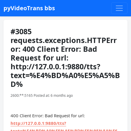
pyVideoTrans bbs
#3085
requests.exceptions.HTTPErr
or: 400 Client Error: Bad
Request for url:
http://127.0.0.1:9880/tts?
text=%E4%BD%A0%E5%A5%B
D%
2600:**:5165 Posted at: 6 months ago
400 Client Error: Bad Request for url:
http://127.0.0.1:9880/tts?
text=%E4%BD%A0%E5%A5%BD%E5%95%8A%E6