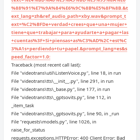
%88%91%E7%9A%84%E6%9C%8B%E5%8F%8B.&t
ext_lang=zh&ref_audio_path=xby.wav&prompt_t
ext=%C2%BFDe+verdad+crees+que+una+mujer+
tiene+que+trabajar+para+ayudarte+a+pagar+las
+cuentas%3F+Si+piensas+as%C3%AD%2C+est%C
3%A1s+perdiendo+tu+papel.&prompt_lang=es&s
peed_factor=1.0:
Traceback (most recent call last):
File "videotrans\util\ListenVoice.py", line 18, in run
File "videotrans\tts\__init__.py", line 291, in run
File "videotrans\tts\_base.py", line 177, in run
File "videotrans\tts\_gptsovits.py", line 112, in
_item_task
File "videotrans\tts\_gptsovits.py", line 90, in _run
File "requests\models.py", line 1026, in
raise_for_status
requests.exceptions.HTTPError: 400 Client Error: Bad