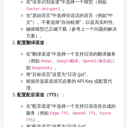
在“语音识别渠道”中选择一个模型（例如
）。
faster-whisper
在“原始语言”中选择你说话的语言（例如“中
文”）。不要选择“自动检测”，以提高实时性。
确保模型已正确下载（参考上一个问题的解决
方案）。
配置翻译渠道
：
在“翻译渠道”中选择一个支持日语的翻译服务
（例如
、
、
DeepL
Google翻译
OpenAI/兼容接口
如
）。
DeepSeek
将“目标语言”设置为“日语 (ja)”。
根据所选渠道填写必要的 API Key 或配置代
理。
配置配音渠道（TTS）
：
在“配音渠道”中选择一个支持日语语音合成的
服务（例如
、
、
Edge-TTS
OpenAI TTS
Azure
）。
TTS
将“配音语言”设置为“日语 (ja)”。