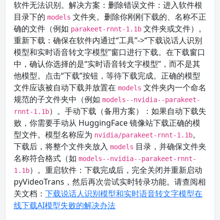
软件无法识别。解决方案：删除错误文件：进入软件根
目录下的
文件夹。删除你刚刚下载的、名称不正
models
确的文件（例如
文件夹或文件）。
parakeet-rnnt-1.1b
重新下载：确保在软件内通过“工具”->“下载说话人识别
模型和实时语音转文字模型”窗口进行下载。在下载窗口
中，确认你选择的是“实时语音转文字模型”，而不是其
他模型。点击“下载”按钮，等待下载完成。正确的模型
文件应该被自动下载并放置在
文件夹内一个命名
models
规范的子文件夹中（例如
models--nvidia--parakeet-
）。手动下载（备用方案）：如果自动下载失
rnnt-1.1b
败，你需要手动从 HuggingFace 镜像站下载正确的模
型文件。模型名称应为
。
nvidia/parakeet-rnnt-1.1b
下载后，将整个文件夹放入
目录，并确保文件夹
models
名称符合格式（如
models--nvidia--parakeet-rnnt-
）。重启软件：下载完成后，完全关闭并重新启动
1.1b
pyVideoTrans，然后再次尝试实时转录功能。请查阅相
关文档：
下载说话人识别模型和实时语音转文字模型
在
线下载AI模型失败的解决办法