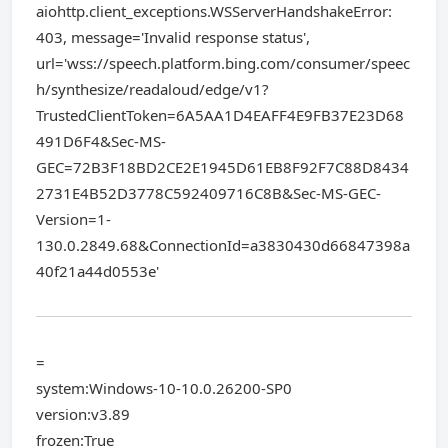
aiohttp.client_exceptions.WSServerHandshakeError:
403, message='Invalid response status',
url='wss://speech.platform.bing.com/consumer/speec
h/synthesize/readaloud/edge/v1?
TrustedClientToken=6A5AA1D4EAFF4E9FB37E23D68
491D6F4&Sec-MS-
GEC=72B3F18BD2CE2E1945D61EB8F92F7C88D8434
2731E4B52D3778C592409716C8B&Sec-MS-GEC-
Version=1-
130.0.2849.68&ConnectionId=a3830430d66847398a
40f21a44d0553e'
=
system:Windows-10-10.0.26200-SP0
version:v3.89
frozen:True