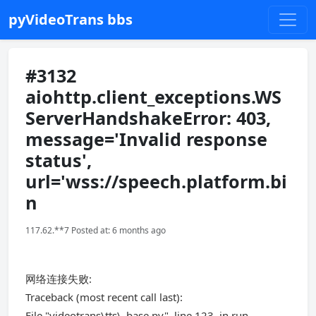
pyVideoTrans bbs
#3132
aiohttp.client_exceptions.WS
ServerHandshakeError: 403,
message='Invalid response
status',
url='wss://speech.platform.bi
n
117.62.**7 Posted at: 6 months ago
网络连接失败:
Traceback (most recent call last):
File "videotrans\tts\_base.py", line 123, in run