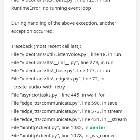
RuntimeError: no running event loop
During handling of the above exception, another
exception occurred:
Traceback (most recent call last):
File "videotrans\util\ListenVoice.py", line 18, in run
File "videotrans\tts\__init__.py", line 279, in run
File "videotrans\tts\_base.py", line 177, in run
File "videotrans\tts\_edgetts.py", line 72, in
_create_audio_with_retry
File "asyncio\tasks.py", line 445, in wait_for
File "edge_tts\communicate.py", line 590, in save
File "edge_tts\communicate.py", line 573, in stream
File "edge_tts\communicate.py", line 431, in __stream
File "aiohttp\client.py", line 1482, in
aenter
File "aiohttp\client.py", line 1078, in _ws_connect