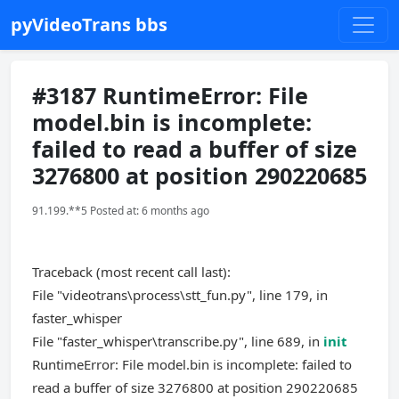
pyVideoTrans bbs
#3187 RuntimeError: File
model.bin is incomplete:
failed to read a buffer of size
3276800 at position 290220685
91.199.**5 Posted at: 6 months ago
Traceback (most recent call last):
File "videotrans\process\stt_fun.py", line 179, in
faster_whisper
File "faster_whisper\transcribe.py", line 689, in
init
RuntimeError: File model.bin is incomplete: failed to
read a buffer of size 3276800 at position 290220685