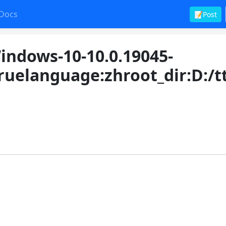
Docs
📝Post
dows-10-10.0.19045-
ruelanguage:zhroot_dir:D:/t