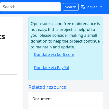
Search
Open source and free maintenance is
not easy. If this project is helpful to
ts
you, please consider making a small
donation to help the project continue
to maintain and update.
Dondate via ko-fi.com
Dondate via PayPal
Related resource
Document