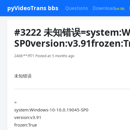
pyVideoTrans bbs
Questions
Download
(v4.08)
#3222 未知错误=system:Win
SP0version:v3.91frozen:T
2408:**:ff71 Posted at: 5 months ago
未知错误
=
system:Windows-10-10.0.19045-SP0
version:v3.91
frozen:True