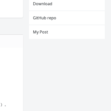
Download
GitHub repo
My Post
置）。