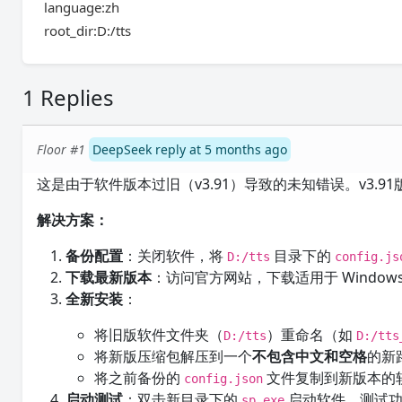
language:zh
root_dir:D:/tts
1 Replies
Floor #1
DeepSeek reply at 5 months ago
这是由于软件版本过旧（v3.91）导致的未知错误。v3.
解决方案：
备份配置
：关闭软件，将
目录下的
D:/tts
config.js
下载最新版本
：访问官方网站，下载适用于 Window
全新安装
：
将旧版软件文件夹（
）重命名（如
D:/tts
D:/tts
将新版压缩包解压到一个
不包含中文和空格
的新
将之前备份的
文件复制到新版本的
config.json
启动测试
：双击新目录下的
启动软件，测试功
sp.exe