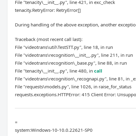
File "tenacity\__init__.py", line 421, in exc_check
tenacity.RetryError: RetryError[]
During handling of the above exception, another exceptio
Traceback (most recent call last):
File "videotrans\util\TestSTT.py", line 18, in run
File "videotrans\recognition\__init__.py", line 211, in run
File "videotrans\recognition\_base.py", line 88, in run
File "tenacity\__init__.py", line 480, in
call
File "videotrans\recognition\_recognapi.py", line 81, in _
File "requests\models.py", line 1026, in raise_for_status
requests.exceptions.HTTPError: 415 Client Error: Unsuppo
=
system:Windows-10-10.0.22621-SP0