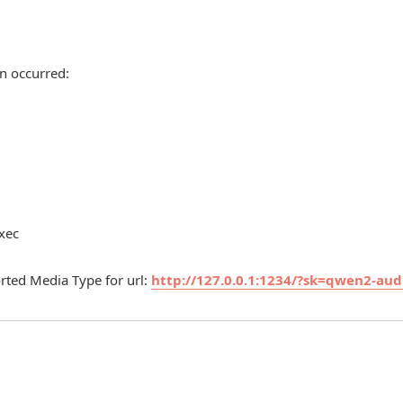
n occurred:
exec
rted Media Type for url:
http://127.0.0.1:1234/?sk=qwen2-aud