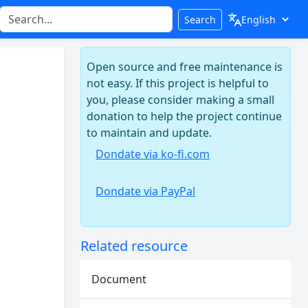
Search
Open source and free maintenance is
not easy. If this project is helpful to
you, please consider making a small
donation to help the project continue
to maintain and update.
Dondate via ko-fi.com
Dondate via PayPal
Related resource
Document