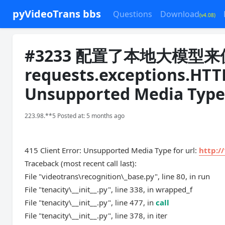
pyVideoTrans bbs
Questions
Download
(v4.08)
#3233 配置了本地大模
requests.exceptions.HTTP
Unsupported Media Type fo
223.98.**5 Posted at: 5 months ago
415 Client Error: Unsupported Media Type for url:
http:/
Traceback (most recent call last):
File "videotrans\recognition\_base.py", line 80, in run
File "tenacity\__init__.py", line 338, in wrapped_f
File "tenacity\__init__.py", line 477, in
call
File "tenacity\__init__.py", line 378, in iter