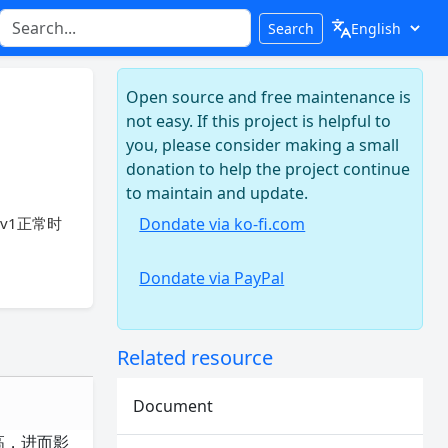
Search
Open source and free maintenance is
not easy. If this project is helpful to
you, please consider making a small
donation to help the project continue
to maintain and update.
 v1正常时
Dondate via ko-fi.com
Dondate via PayPal
Related resource
Document
高，进而影