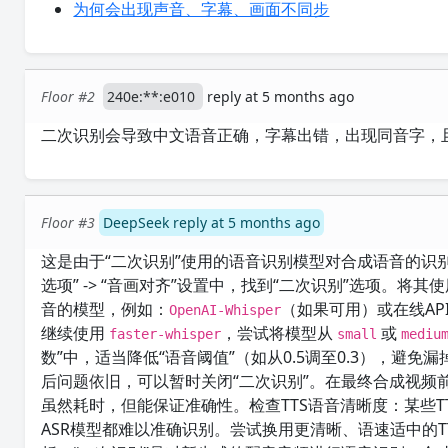
为何会出现声音、字幕、画面不同步
Floor #2
240e:**:e010
reply at 5 months ago
二次识别会导致中文语音正确，字幕出错，出现同音字，
Floor #3
DeepSeek reply at 5 months ago
这是由于“二次识别”使用的语音识别模型对合成语音的识
选项” -> “音画对齐”设置中，找到“二次识别”选项。将
音的模型，例如：
（如果可用）或在线AP
OpenAI-Whisper
继续使用
，尝试将模型从
或
faster-whisper
small
mediu
数”中，适当降低“语音阈值”（如从0.5调至0.3），避
后问题依旧，可以暂时关闭“二次识别”。在最终合成视频
虽然耗时，但能保证准确性。检查TTS语音清晰度：某些
ASR模型都难以准确识别。尝试换用更清晰、语速适中的TTS语音角色