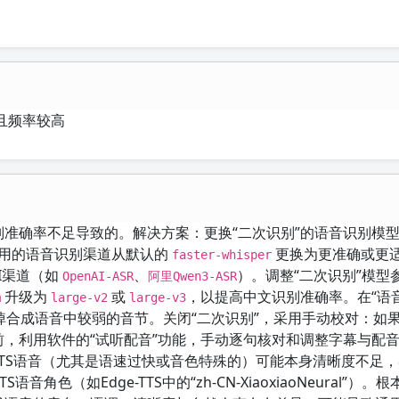
且频率较高
别准确率不足导致的。解决方案：更换“二次识别”的语音识别模型
其使用的语音识别渠道从默认的
更换为更准确或更
faster-whisper
I渠道（如
、
）。调整“二次识别”模型
OpenAI-ASR
阿里Qwen3-ASR
升级为
或
，以提高中文识别准确率。在“语
m
large-v2
large-v3
免漏掉合成语音中较弱的音节。关闭“二次识别”，采用手动校对：如
前，利用软件的“试听配音”功能，手动逐句核对和调整字幕与配
TTS语音（尤其是语速过快或音色特殊的）可能本身清晰度不足
（如Edge-TTS中的“zh-CN-XiaoxiaoNeural”）。