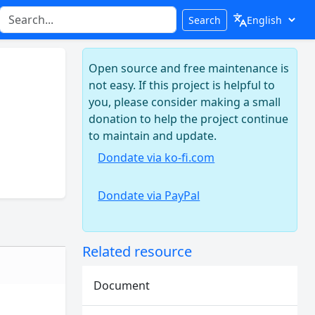
Search
Open source and free maintenance is
not easy. If this project is helpful to
you, please consider making a small
donation to help the project continue
to maintain and update.
Dondate via ko-fi.com
Dondate via PayPal
Related resource
Document