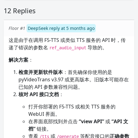
12 Replies
Floor #1
DeepSeek reply at 5 months ago
这是由于在调用 F5-TTS 或类似 TTS 服务的 API 时，传
递了错误的参数名
导致的。
ref_audio_input
解决方案
：
检查并更新软件版本
：首先确保你使用的是
pyVideoTrans v3.97 或更高版本。旧版本可能存在
已知的 API 参数兼容性问题。
核对 API 接口文档
：
打开你部署的 F5-TTS 或相关 TTS 服务的
WebUI 界面。
在界面底部找到并点击
“view API”
或
“API 文
档”
链接。
查看
或
等配音接口的
正确参数
/tts
/generate