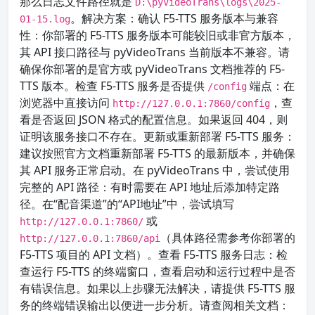
那么日志文件路径就是
D:\pyVideoTrans\logs\2025-
。解决方案：确认 F5-TTS 服务版本与兼容
01-15.log
性：你部署的 F5-TTS 服务版本可能较旧或非官方版本，
其 API 接口路径与 pyVideoTrans 当前版本不兼容。请
确保你部署的是官方或 pyVideoTrans 文档推荐的 F5-
TTS 版本。检查 F5-TTS 服务是否提供
端点：在
/config
浏览器中直接访问
，查
http://127.0.0.1:7860/config
看是否返回 JSON 格式的配置信息。如果返回 404，则
证明该服务接口不存在。更新或重新部署 F5-TTS 服务：
建议按照官方文档重新部署 F5-TTS 的最新版本，并确保
其 API 服务正常启动。在 pyVideoTrans 中，尝试使用
完整的 API 路径：有时需要在 API 地址后添加特定路
径。在“配音渠道”的“API地址”中，尝试填写
或
http://127.0.0.1:7860/
（具体路径需参考你部署的
http://127.0.0.1:7860/api
F5-TTS 项目的 API 文档）。查看 F5-TTS 服务日志：检
查运行 F5-TTS 的终端窗口，查看启动和运行过程中是否
有错误信息。如果以上步骤无法解决，请提供 F5-TTS 服
务的终端错误输出以便进一步分析。请查阅相关文档：