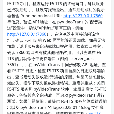
F5-TTS 项目。检查运行 F5-TTS 的终端窗口，确认服务
已成功启动，并且没有报错退出。通常启动成功的提示
会包含 Running on local URL:
http://127.0.0.1:7860
等信息。验证 API 地址：在 pyVideoTrans 的“配音渠
道”设置中，确认“API地址”填写正确（例如
http://127.0.0.1:7860
）。在浏览器中直接访问该地
址，确认 F5-TTS 的 Web 界面能够正常加载。如果无法
加载，说明服务未启动或端口被占用。检查端口冲突：
确认 7860 端口没有被其他程序占用。可以尝试在 F5-
TTS 的启动命令中更换端口（例如 --server_port
7861），并在 pyVideoTrans 中同步修改 API 地址。查
看 F5-TTS 日志：检查 F5-TTS 项目自身的日志或终端输
出，查找启动失败或运行错误的原因。常见问题包括依
赖缺失、模型下载失败或路径错误。重启并重试：关闭
F5-TTS 服务和 pyVideoTrans 软件，然后先启动 F5-TTS
服务，等待其完全启动后，再启动 pyVideoTrans 进行
测试。如果问题依旧，请提供 F5-TTS 服务的终端错误输
出以及 pyVideoTrans 的 logs/2025-01-15.log 文件底
部相关错误日志以便分析。请查阅相关文档：
F5-TTS