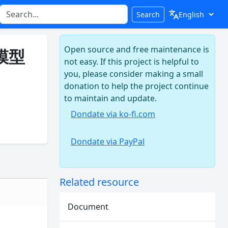
Search
Open source and free maintenance is
2模型
not easy. If this project is helpful to
you, please consider making a small
donation to help the project continue
to maintain and update.
Dondate via ko-fi.com
Dondate via PayPal
Related resource
Document