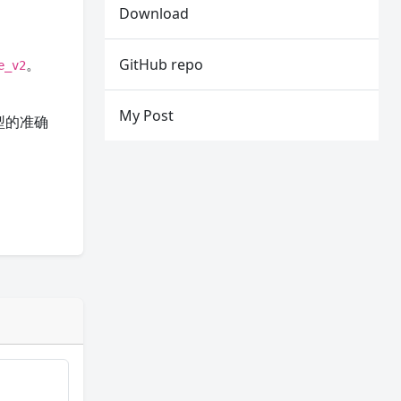
Download
。
GitHub repo
e_v2
My Post
型的准确